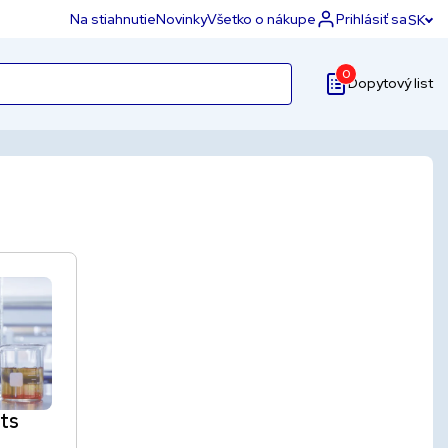
Na stiahnutie
Novinky
Všetko o nákupe
Prihlásiť sa
SK
0
Dopytový list
ts