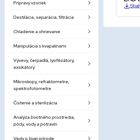
Prípravy vzoriek
Stia
Destilácia, separácia, filtrácia
Chladenie a ohrievanie
Manipulácia s kvapalinami
Vývevy, čerpadlá, lyofilizátory,
exsikátory
Mikroskopy, refraktometre,
spektrofotometre
Čistenie a sterilizácia
Analýza životného prostredia,
pôdy, vody a potravín
Vedy o živej prírode