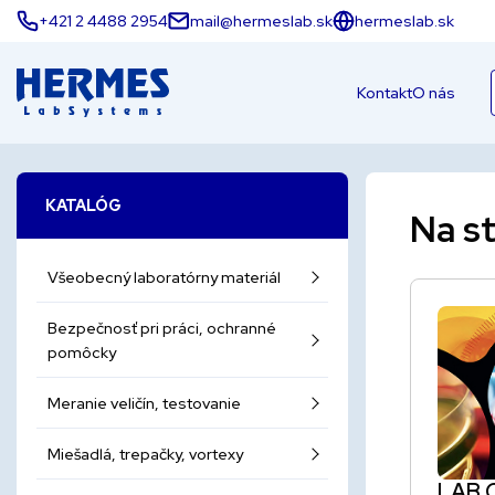
+421 2 4488 2954
mail@hermeslab.sk
hermeslab.sk
Kontakt
O nás
KATALÓG
Na st
Všeobecný laboratórny materiál
Bezpečnosť pri práci, ochranné
pomôcky
Meranie veličín, testovanie
Miešadlá, trepačky, vortexy
LAB C