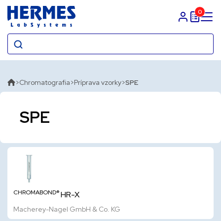
0
Prihlasit sa
Chromatografia
Príprava vzorky
SPE
SPE
CHROMABOND®
HR-X
Macherey-Nagel GmbH & Co. KG