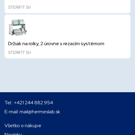
STERIFIT Srl
Držiak na rolky, 2 úrovne s rezacím systémom
STERIFIT Srl
Tel.:
+421 244 882 954
E-mail:
mail@hermeslab.sk
Všetko o nákupe
Novinky