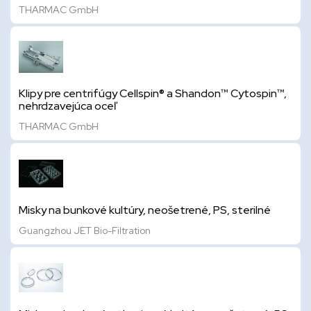
THARMAC GmbH
Klipy pre centrifúgy Cellspin® a Shandon™ Cytospin™,
nehrdzavejúca oceľ
THARMAC GmbH
Misky na bunkové kultúry, neošetrené, PS, sterilné
Guangzhou JET Bio-Filtration