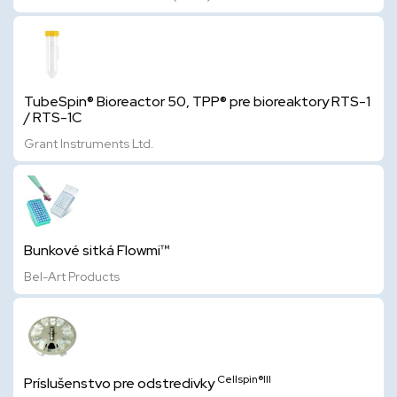
TubeSpin® Bioreactor 50, TPP® pre bioreaktory RTS-1
/ RTS-1C
Grant Instruments Ltd.
Bunkové sitká Flowmi™
Bel-Art Products
Cellspin®III
Príslušenstvo pre odstredivky