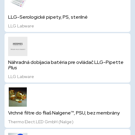
LLG-Serologické pipety, PS, sterilné
LLG Labware
Náhradná dobíjacia batéria pre ovládač LLG-Pipette
Plus
LLG Labware
Vrchné filtre do fliaš Nalgene™, PSU, bez membrány
Thermo Elect.LED GmbH (Nalge)