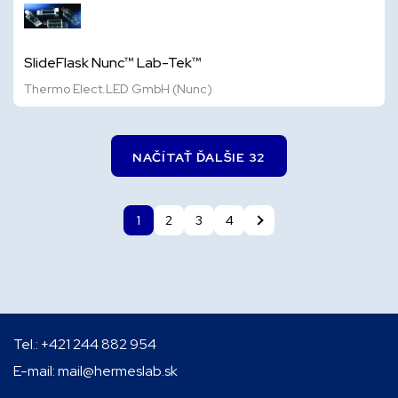
SlideFlask Nunc™ Lab-Tek™
Thermo Elect.LED GmbH (Nunc)
NAČÍTAŤ ĎALŠIE 32
1
2
3
4
Tel.:
+421 244 882 954
E-mail:
mail@hermeslab.sk