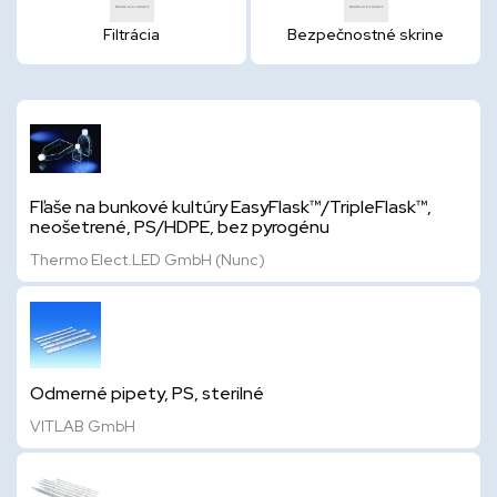
Filtrácia
Bezpečnostné skrine
Fľaše na bunkové kultúry EasyFlask™/TripleFlask™,
neošetrené, PS/HDPE, bez pyrogénu
Thermo Elect.LED GmbH (Nunc)
Odmerné pipety, PS, sterilné
VITLAB GmbH