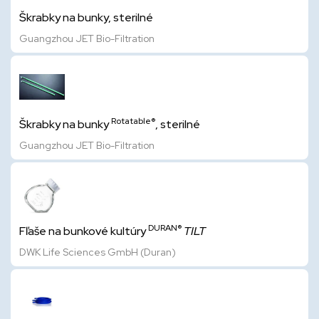
Škrabky na bunky, sterilné
Guangzhou JET Bio-Filtration
Rotatable®
Škrabky na bunky
, sterilné
Guangzhou JET Bio-Filtration
DURAN®
Fľaše na bunkové kultúry
TILT
DWK Life Sciences GmbH (Duran)