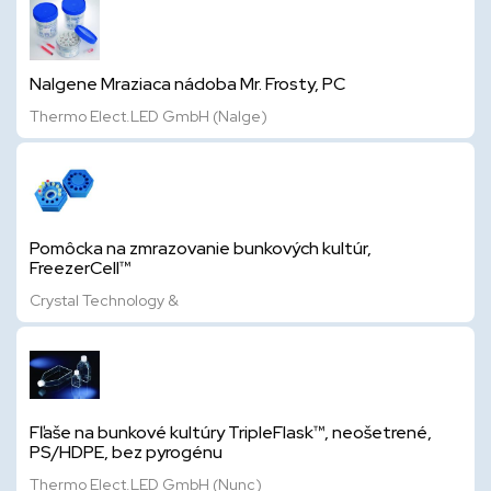
Nalgene Mraziaca nádoba Mr. Frosty, PC
Thermo Elect.LED GmbH (Nalge)
Pomôcka na zmrazovanie bunkových kultúr,
FreezerCell™
Crystal Technology &
Fľaše na bunkové kultúry TripleFlask™, neošetrené,
PS/HDPE, bez pyrogénu
Thermo Elect.LED GmbH (Nunc)