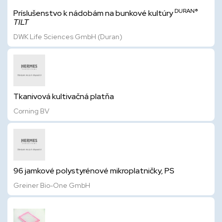
DURAN®
Príslušenstvo k nádobám na bunkové kultúry
TILT
DWK Life Sciences GmbH (Duran)
Tkanivová kultivačná platňa
Corning BV
96 jamkové polystyrénové mikroplatničky, PS
Greiner Bio-One GmbH