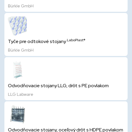
Bürkle GmbH
LaboPlast®
Tyče pre odtokové stojany
Bürkle GmbH
Odvodňovacie stojany LLG, drôt s PE povlakom
LLG Labware
Odvodňovacie stojany, oceľový drôt s HDPE povlakom