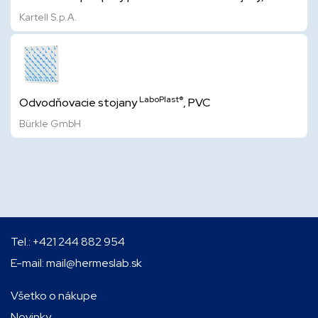
Kartell S.p.A.
LaboPlast®
Odvodňovacie stojany
, PVC
Bürkle GmbH
Tel.:
+421 244 882 954
E-mail:
mail@hermeslab.sk
Všetko o nákupe
Novinky