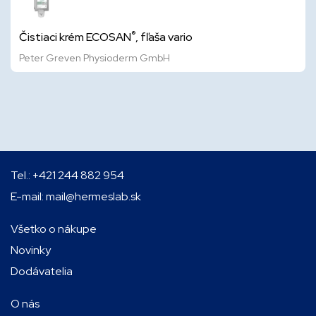
®
Čistiaci krém ECOSAN
, fľaša vario
Peter Greven Physioderm GmbH
Tel.:
+421 244 882 954
E-mail:
mail@hermeslab.sk
Všetko o nákupe
Novinky
Dodávatelia
O nás