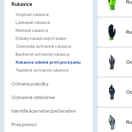
Ru
Rukavice
Vinylové rukavice
Latexové rukavice
Nitrilové rukavice
Ru
Držiaky rukavicových boxov
Chemické ochranné rukavice
Bavlnené ochranné rukavice
Oc
Rukavice odolné proti porezaniu
Teplotné ochranné rukavice
Ochrana pokožky
Oc
Ochranné oblečenie
Identifikácia nebezpečenstiev
Ru
Prvá pomoc