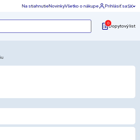
Na stiahnutie
Novinky
Všetko o nákupe
Prihlásiť sa
SK
0
Dopytový list
iu