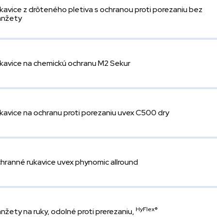
kavice z drôteného pletiva s ochranou proti porezaniu bez
nžety
kavice na chemickú ochranu M2 Sekur
kavice na ochranu proti porezaniu uvex C500 dry
hranné rukavice uvex phynomic allround
HyFlex®
nžety na ruky, odolné proti prerezaniu,