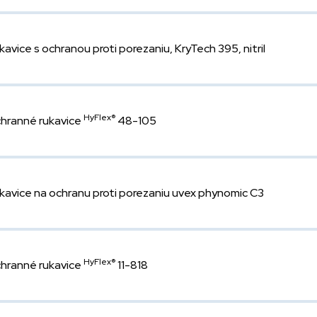
kavice s ochranou proti porezaniu, KryTech 395, nitril
HyFlex®
hranné rukavice
48-105
kavice na ochranu proti porezaniu uvex phynomic C3
HyFlex®
hranné rukavice
11-818