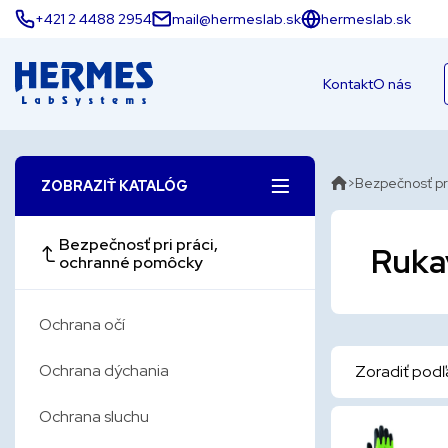
+421 2 4488 2954
mail@hermeslab.sk
hermeslab.sk
Kontakt
O nás
Bezpečnosť pr
ZOBRAZIŤ KATALÓG
Bezpečnosť pri práci,
Rukav
ochranné pomôcky
Ochrana očí
Ochrana dýchania
Zoradiť podľ
Ochrana sluchu