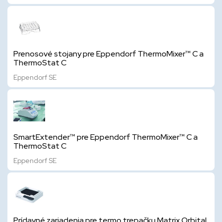
Prenosové stojany pre Eppendorf ThermoMixer™ C a
ThermoStat C
Eppendorf SE
SmartExtender™ pre Eppendorf ThermoMixer™ C a
ThermoStat C
Eppendorf SE
Prídavné zariadenia pre termo trepačku Matrix Orbital