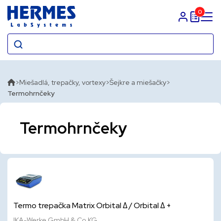
0
Prihlasit sa
Miešadlá, trepačky, vortexy
Šejkre a miešačky
Termohrnčeky
Termohrnčeky
Termo trepačka Matrix Orbital Δ / Orbital Δ +
IKA-Werke GmbH & Co.KG