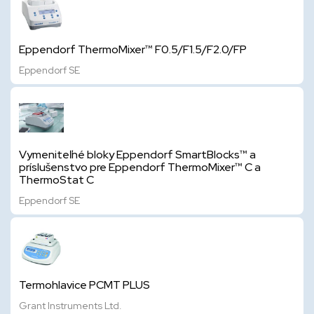
Eppendorf ThermoMixer™ F0.5/F1.5/F2.0/FP
Eppendorf SE
Vymeniteľné bloky Eppendorf SmartBlocks™ a
príslušenstvo pre Eppendorf ThermoMixer™ C a
ThermoStat C
Eppendorf SE
Termohlavice PCMT PLUS
Grant Instruments Ltd.