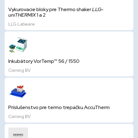
Vykurovacie bloky pre Thermo shaker
LLG-
uniTHERMIX
1 a 2
LLG Labware
Inkubátory VorTemp™ 56 / 1550
Corning BV
Príslušenstvo pre termo trepačku AccuTherm
Corning BV