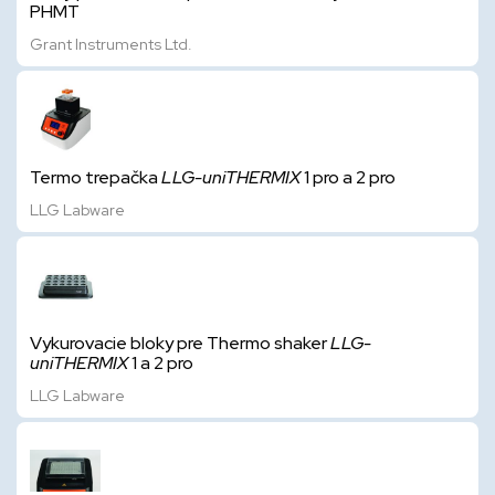
PHMT
Grant Instruments Ltd.
Termo trepačka
LLG-uniTHERMIX
1 pro a 2 pro
LLG Labware
Vykurovacie bloky pre Thermo shaker
LLG-
uniTHERMIX
1 a 2 pro
LLG Labware