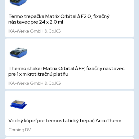
Termo trepačka Matrix Orbital Δ F2.0, fixačný
nástavec pre 24 x 2,0 ml
IKA-Werke GmbH & Co.KG
Thermo shaker Matrix Orbital Δ FP, fixačný nástavec
pre 1 x mikrotitračnú platňu
IKA-Werke GmbH & Co.KG
Vodný kúpeľ pre termostatický trepač AccuTherm
Corning BV