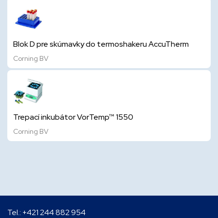
Blok D pre skúmavky do termoshakeru AccuTherm
Corning BV
Trepací inkubátor VorTemp™ 1550
Corning BV
Tel.:
+421 244 882 954