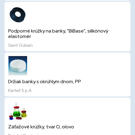
Podporné krúžky na banky, "BiBase", silikónový
elastomér
Saint Gobain
Držiak banky s okrúhlym dnom, PP
Kartell S.p.A.
Záťažové krúžky, tvar O, olovo