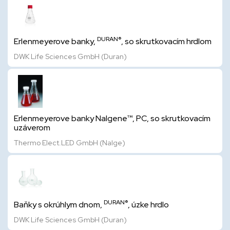
DURAN®
Erlenmeyerove banky,
, so skrutkovacím hrdlom
DWK Life Sciences GmbH (Duran)
Erlenmeyerove banky Nalgene™, PC, so skrutkovacím
uzáverom
Thermo Elect.LED GmbH (Nalge)
DURAN®
Baňky s okrúhlym dnom,
, úzke hrdlo
DWK Life Sciences GmbH (Duran)