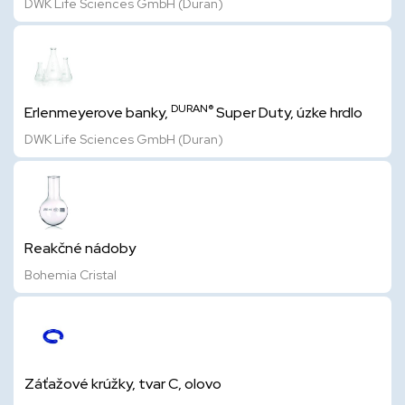
DWK Life Sciences GmbH (Duran)
DURAN®
Erlenmeyerove banky,
Super Duty, úzke hrdlo
DWK Life Sciences GmbH (Duran)
Reakčné nádoby
Bohemia Cristal
Záťažové krúžky, tvar C, olovo