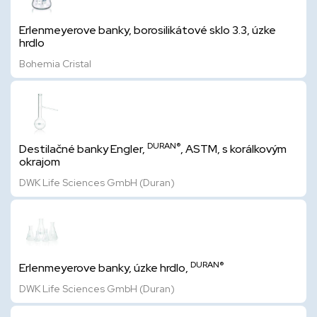
Erlenmeyerove banky, borosilikátové sklo 3.3, úzke
hrdlo
Bohemia Cristal
DURAN®
Destilačné banky Engler,
, ASTM, s korálkovým
okrajom
DWK Life Sciences GmbH (Duran)
DURAN®
Erlenmeyerove banky, úzke hrdlo,
DWK Life Sciences GmbH (Duran)