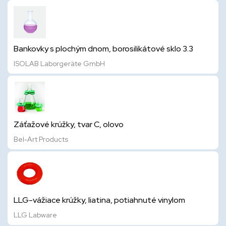
Bankovky s plochým dnom, borosilikátové sklo 3.3
ISOLAB Laborgeräte GmbH
Záťažové krúžky, tvar C, olovo
Bel-Art Products
LLG-vážiace krúžky, liatina, potiahnuté vinylom
LLG Labware