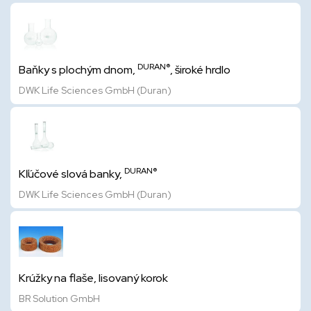
DURAN®
Baňky s plochým dnom,
, široké hrdlo
DWK Life Sciences GmbH (Duran)
DURAN®
Kľúčové slová banky,
DWK Life Sciences GmbH (Duran)
Krúžky na flaše, lisovaný korok
BR Solution GmbH