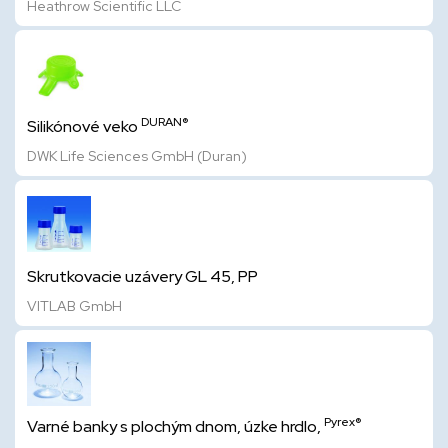
Heathrow Scientific LLC
DURAN®
Silikónové veko
DWK Life Sciences GmbH (Duran)
Skrutkovacie uzávery GL 45, PP
VITLAB GmbH
Pyrex®
Varné banky s plochým dnom, úzke hrdlo,