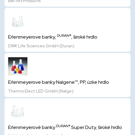
Bel-Art Products
DURAN®
Erlenmeyerove banky,
, široké hrdlo
DWK Life Sciences GmbH (Duran)
Erlenmeyerove banky Nalgene™, PP, úzke hrdlo
Thermo Elect.LED GmbH (Nalge)
DURAN®
Erlenmeyerové banky
Super Duty, široké hrdlo