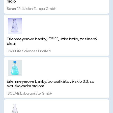
hrdlo
Scherf Präzision Europa GmbH
PYREX®
Erlenmeyerove banky,
, úzke hrdlo, zosilnený
okraj
DWK Life Sciences Limited
Erlenmeyerove banky, borosilikátové sklo 3.3, so
skrutkovacím hrdlom
ISOLAB Laborgeräte GmbH