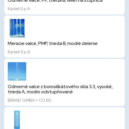
Odmerné valce, PP, trieda B, reliéfna stupnica
Kartell S.p.A.
Meracie valce, PMP, trieda B, modré delenie
Kartell S.p.A.
Odmerné valce z borosilikátového skla 3.3, vysoké,
trieda A, modro odstupňované
BRAND GMBH + CO.KG