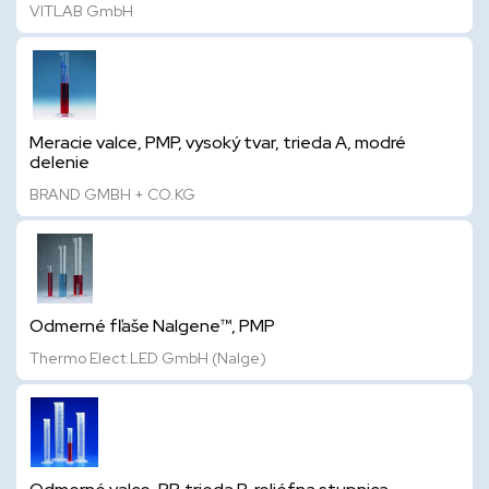
VITLAB GmbH
Meracie valce, PMP, vysoký tvar, trieda A, modré
delenie
BRAND GMBH + CO.KG
Odmerné fľaše Nalgene™, PMP
Thermo Elect.LED GmbH (Nalge)