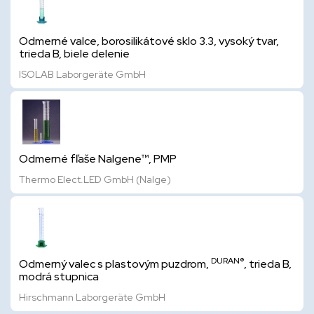
Odmerné valce, borosilikátové sklo 3.3, vysoký tvar,
trieda B, biele delenie
ISOLAB Laborgeräte GmbH
Odmerné fľaše Nalgene™, PMP
Thermo Elect.LED GmbH (Nalge)
DURAN®
Odmerný valec s plastovým puzdrom,
, trieda B,
modrá stupnica
Hirschmann Laborgeräte GmbH