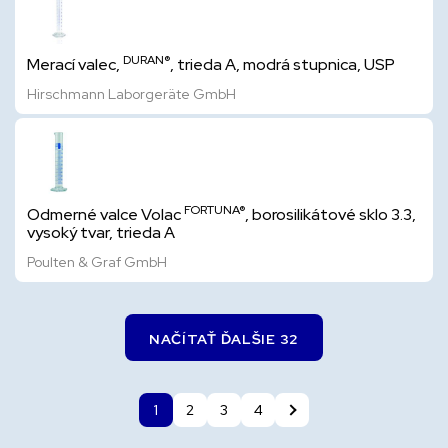
DURAN®
Merací valec,
, trieda A, modrá stupnica, USP
Hirschmann Laborgeräte GmbH
FORTUNA®
Odmerné valce Volac
, borosilikátové sklo 3.3,
vysoký tvar, trieda A
Poulten & Graf GmbH
NAČÍTAŤ ĎALŠIE 32
1
2
3
4