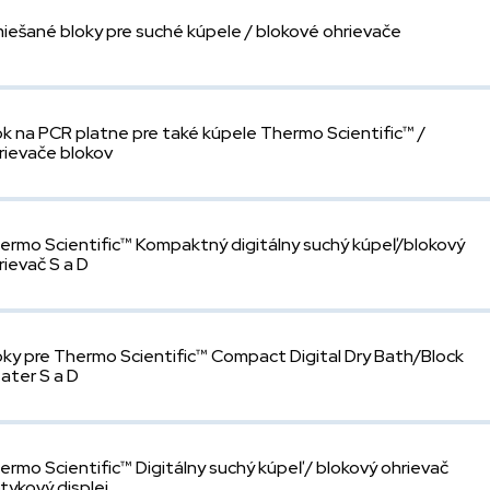
iešané bloky pre suché kúpele / blokové ohrievače
ok na PCR platne pre také kúpele Thermo Scientific™ /
rievače blokov
ermo Scientific™ Kompaktný digitálny suchý kúpeľ/blokový
rievač S a D
oky pre Thermo Scientific™ Compact Digital Dry Bath/Block
ater S a D
ermo Scientific™ Digitálny suchý kúpeľ / blokový ohrievač
tykový displej