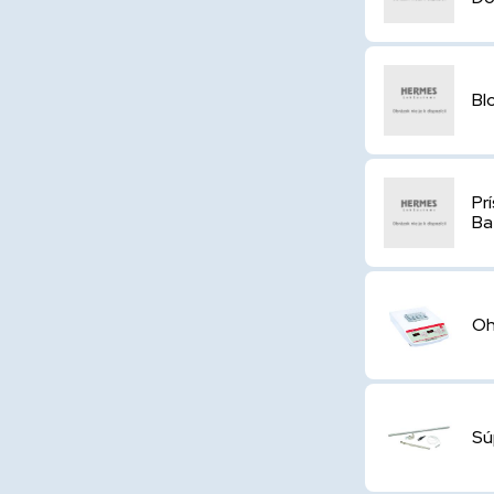
Bl
Pr
Ba
Oh
Sú