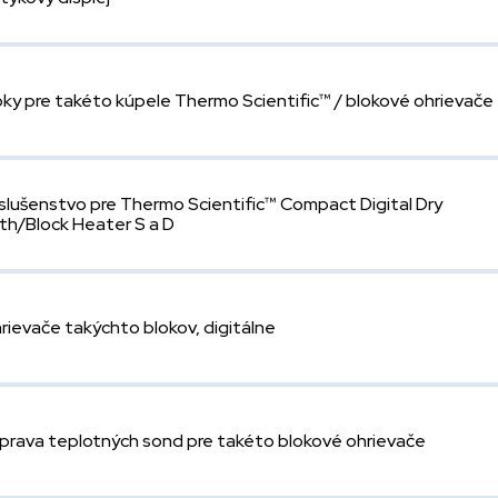
oky pre takéto kúpele Thermo Scientific™ / blokové ohrievače
íslušenstvo pre Thermo Scientific™ Compact Digital Dry
th/Block Heater S a D
rievače takýchto blokov, digitálne
prava teplotných sond pre takéto blokové ohrievače