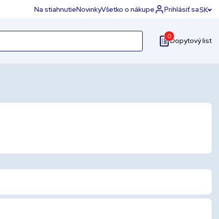
Na stiahnutie
Novinky
Všetko o nákupe
Prihlásiť sa
SK
0
Dopytový list