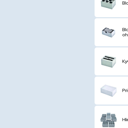
Bl
Bl
oh
Ky
Pr
Hl