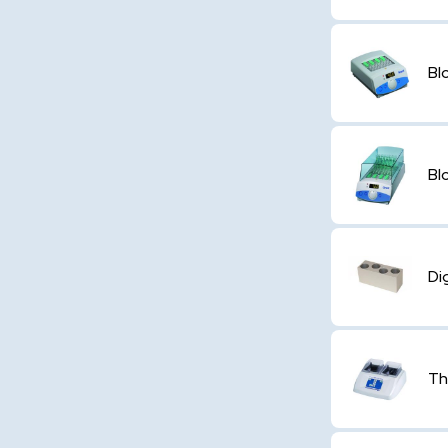
Bl
Bl
Di
Th