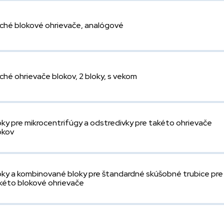
ché blokové ohrievače, analógové
ché ohrievače blokov, 2 bloky, s vekom
oky pre mikrocentrifúgy a odstredivky pre takéto ohrievače
okov
oky a kombinované bloky pre štandardné skúšobné trubice pre
kéto blokové ohrievače