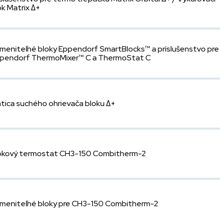
ok Matrix Δ+
meniteľné bloky Eppendorf SmartBlocks™ a príslušenstvo pre
pendorf ThermoMixer™ C a ThermoStat C
tica suchého ohrievača bloku Δ+
okový termostat CH3-150 Combitherm-2
meniteľné bloky pre CH3-150 Combitherm-2