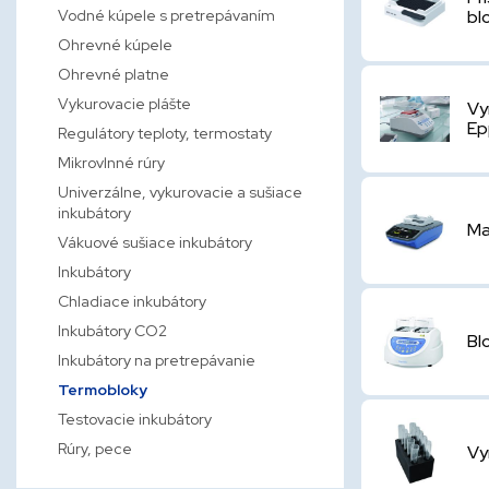
Vodné kúpele s pretrepávaním
bl
Ohrevné kúpele
Ohrevné platne
Vykurovacie plášte
Vy
Ep
Regulátory teploty, termostaty
Mikrovlnné rúry
Univerzálne, vykurovacie a sušiace
inkubátory
Ma
Vákuové sušiace inkubátory
Inkubátory
Chladiace inkubátory
Inkubátory CO2
Bl
Inkubátory na pretrepávanie
Termobloky
Testovacie inkubátory
Rúry, pece
Vy