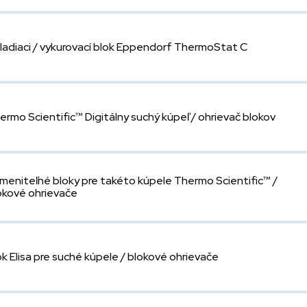
ladiaci / vykurovací blok Eppendorf ThermoStat C
ermo Scientific™ Digitálny suchý kúpeľ / ohrievač blokov
meniteľné bloky pre takéto kúpele Thermo Scientific™ /
okové ohrievače
ok Elisa pre suché kúpele / blokové ohrievače