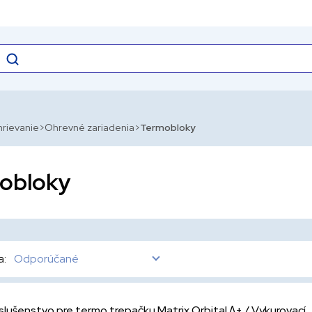
hrievanie
Ohrevné zariadenia
Termobloky
obloky
a:
Odporúčané
íslušenstvo pre termo trepačku Matrix Orbital Δ+ / Vykurovací