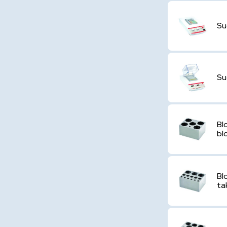
Su
Su
Bl
bl
Bl
ta