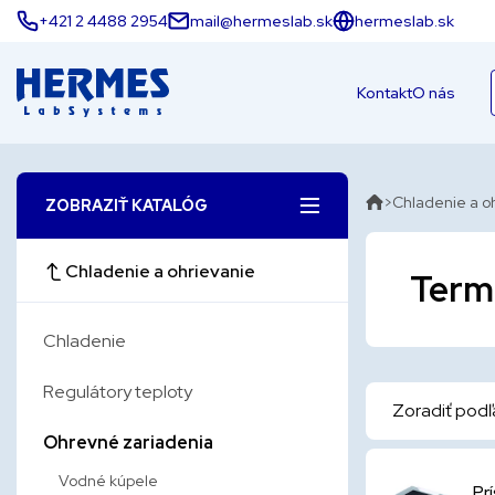
+421 2 4488 2954
mail@hermeslab.sk
hermeslab.sk
Kontakt
O nás
Chladenie a o
ZOBRAZIŤ KATALÓG
Chladenie a ohrievanie
Term
Chladenie
Regulátory teploty
Zoradiť podľ
Ohrevné zariadenia
Vodné kúpele
Pr