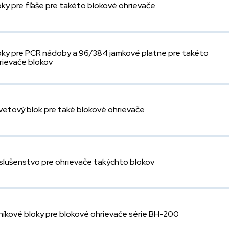
oky pre fľaše pre takéto blokové ohrievače
oky pre PCR nádoby a 96/384 jamkové platne pre takéto
rievače blokov
vetový blok pre také blokové ohrievače
íslušenstvo pre ohrievače takýchto blokov
iníkové bloky pre blokové ohrievače série BH-200