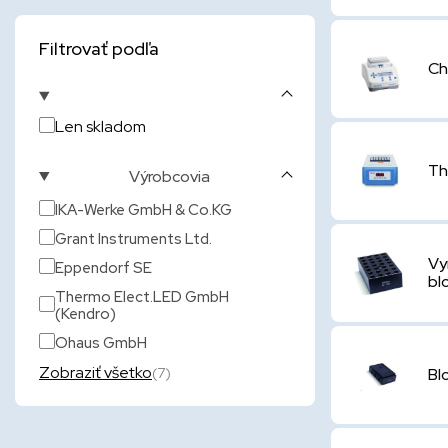
Filtrovať podľa
Ch
Len skladom
Th
Výrobcovia
IKA-Werke GmbH & Co.KG
Grant Instruments Ltd.
Vy
Eppendorf SE
bl
Thermo Elect.LED GmbH
(Kendro)
Ohaus GmbH
Zobraziť všetko
(7)
Bl