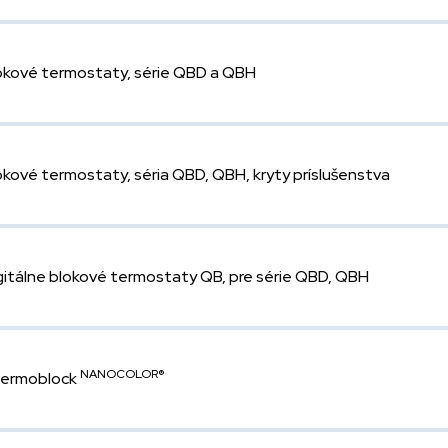
okové termostaty, série QBD a QBH
okové termostaty, séria QBD, QBH, kryty príslušenstva
gitálne blokové termostaty QB, pre série QBD, QBH
NANOCOLOR®
ermoblock