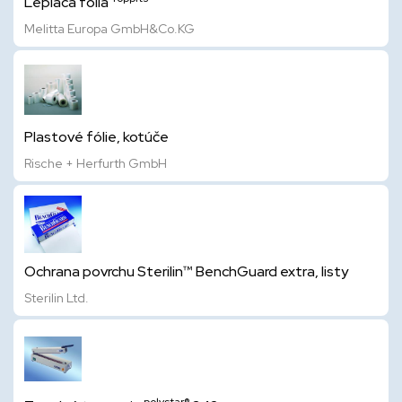
Lepiaca fólia
Melitta Europa GmbH&Co.KG
Plastové fólie, kotúče
Rische + Herfurth GmbH
Ochrana povrchu Sterilin™ BenchGuard extra, listy
Sterilin Ltd.