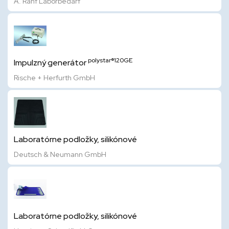
A. Rahf Laborbedarf
polystar®120GE
Impulzný generátor
Rische + Herfurth GmbH
Laboratórne podložky, silikónové
Deutsch & Neumann GmbH
Laboratórne podložky, silikónové