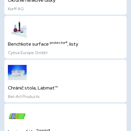
Okrúhle hliníkové disky
Korff AG
protector®
Benchkote surface
, listy
Cytiva Europe GmbH
Chránič stola, Labmat™
Bel-Art Products
Toppits®