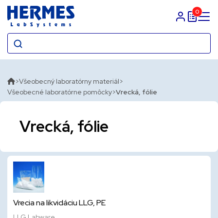
0
Prihlasit sa
Všeobecný laboratórny materiál
Všeobecné laboratórne pomôcky
Vrecká, fólie
Vrecká, fólie
Vrecia na likvidáciu LLG, PE
LLG Labware