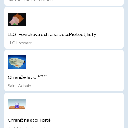
Rische + Herfurth GmbH
LLG-Povrchová ochrana DescProtect, listy
LLG Labware
Bytac®
Chrániče lavíc
Saint Gobain
Chránič na stôl, korok