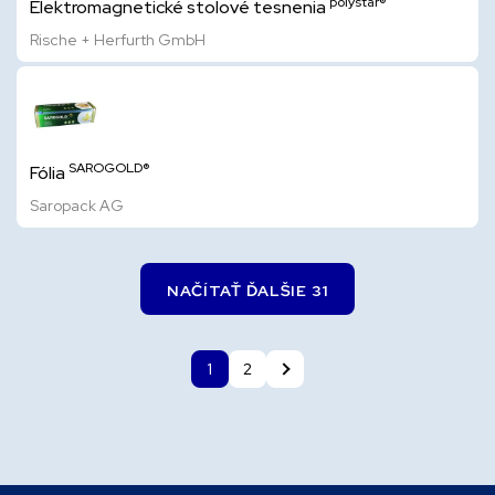
polystar®
Elektromagnetické stolové tesnenia
Rische + Herfurth GmbH
SAROGOLD®
Fólia
Saropack AG
NAČÍTAŤ ĎALŠIE 31
1
2