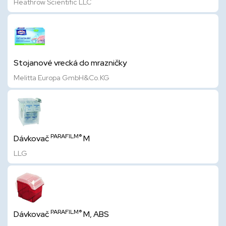
Heathrow Scientific LLC
Stojanové vrecká do mrazničky
Melitta Europa GmbH&Co.KG
PARAFILM®
Dávkovač
M
LLG
PARAFILM®
Dávkovač
M, ABS