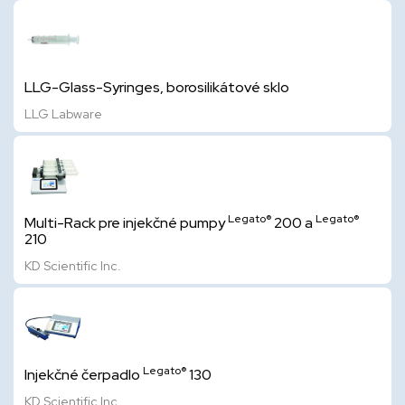
LLG-Glass-Syringes, borosilikátové sklo
LLG Labware
Legato®
Legato®
Multi-Rack pre injekčné pumpy
200 a
210
KD Scientific Inc.
Legato®
Injekčné čerpadlo
130
KD Scientific Inc.