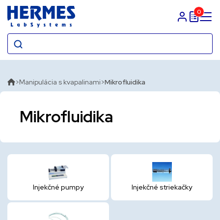
0
Prihlasit sa
Manipulácia s kvapalinami
Mikrofluidika
Mikrofluidika
Injekčné pumpy
Injekčné striekačky