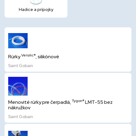
Hadice a prípojky
Versilic®
Rúrky
, silikónové
Saint Gobain
Tygon®
Menovité rúrky pre čerpadlá,
LMT-55 bez
nákružkov
Saint Gobain