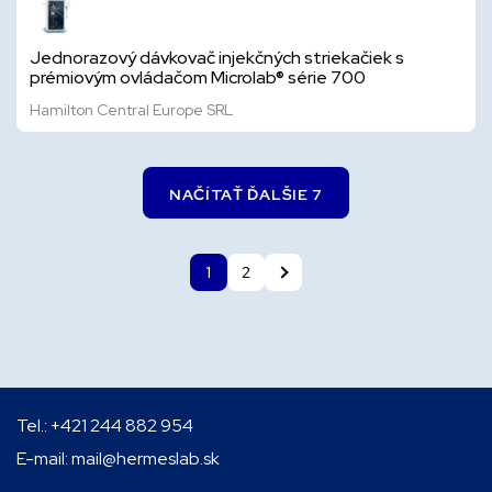
Jednorazový dávkovač injekčných striekačiek s
prémiovým ovládačom Microlab® série 700
Hamilton Central Europe SRL
NAČÍTAŤ ĎALŠIE 7
1
2
Tel.:
+421 244 882 954
E-mail:
mail@hermeslab.sk