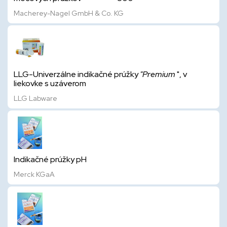
Macherey-Nagel GmbH & Co. KG
LLG-Univerzálne indikačné prúžky
"Premium
", v
liekovke s uzáverom
LLG Labware
Indikačné prúžky pH
Merck KGaA