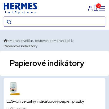
0
Prihlasit sa
Meranie veličín, testovanie
Meranie pH
Papierové indikátory
Papierové indikátory
LLG-Univerzálny indikátorový papier, prúžky
LLG Labware