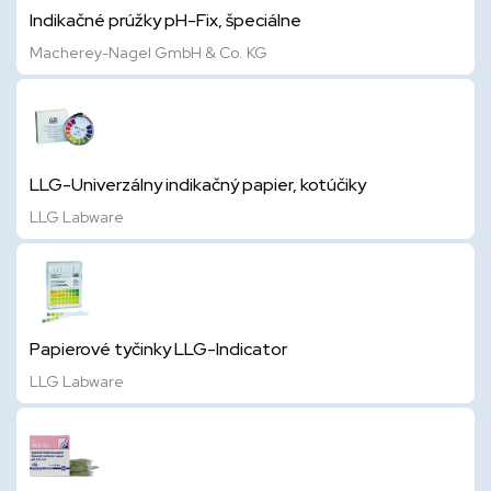
Indikačné prúžky pH-Fix, špeciálne
Macherey-Nagel GmbH & Co. KG
LLG-Univerzálny indikačný papier, kotúčiky
LLG Labware
Papierové tyčinky LLG-Indicator
LLG Labware