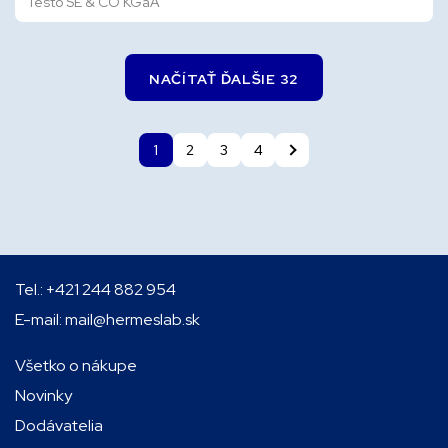
Testo SE & CO KGaA
NAČÍTAŤ ĎALŠIE 32
1
2
3
4
Tel.:
+421 244 882 954
E-mail:
mail@hermeslab.sk
Všetko o nákupe
Novinky
Dodávatelia