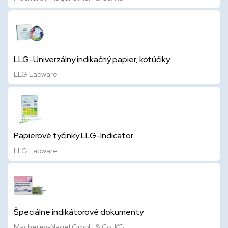
LLG-Univerzálny indikačný papier, kotúčiky
LLG Labware
Papierové tyčinky LLG-Indicator
LLG Labware
Špeciálne indikátorové dokumenty
Macherey-Nagel GmbH & Co. KG