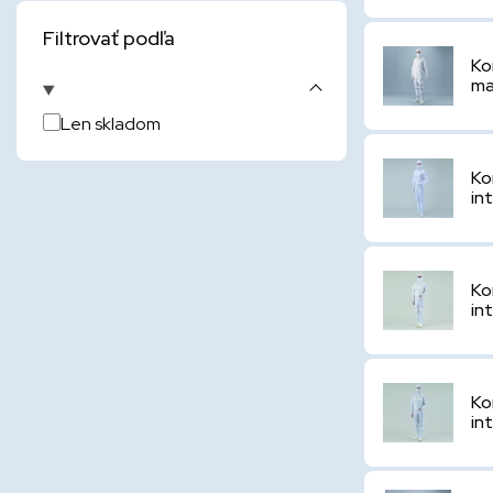
Filtrovať podľa
Ko
ma
Len skladom
Ko
in
Ko
in
Ko
in