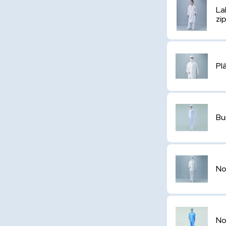
La
zi
Pl
Bu
No
No