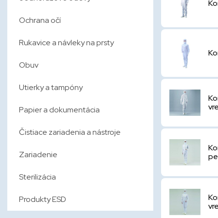
Ko
Ochrana očí
Rukavice a návleky na prsty
Ko
Obuv
Utierky a tampóny
Ko
vr
Papier a dokumentácia
Čistiace zariadenia a nástroje
Ko
Zariadenie
pe
Sterilizácia
Ko
Produkty ESD
vr