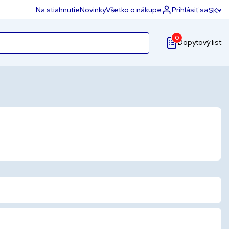
Na stiahnutie
Novinky
Všetko o nákupe
Prihlásiť sa
SK
0
Dopytový list