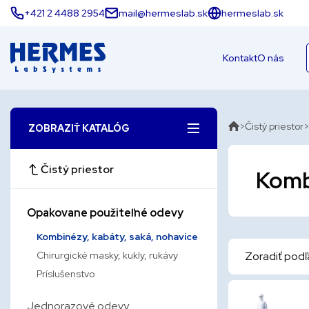
+421 2 4488 2954
mail@hermeslab.sk
hermeslab.sk
Kontakt
O nás
Čistý priestor
ZOBRAZIŤ KATALÓG
Čistý priestor
Komb
Opakovane použiteľné odevy
Kombinézy, kabáty, saká, nohavice
Chirurgické masky, kukly, rukávy
Zoradiť podľ
Príslušenstvo
Jednorazové odevy