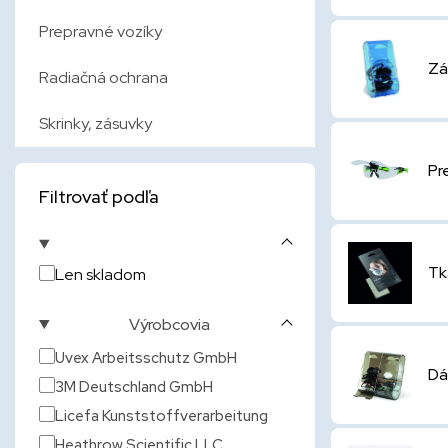
Prepravné vozíky
Zá
Radiačná ochrana
Skrinky, zásuvky
Pr
Filtrovať podľa
Tk
Len skladom
Výrobcovia
Uvex Arbeitsschutz GmbH
Dá
3M Deutschland GmbH
Licefa Kunststoffverarbeitung
Heathrow Scientific LLC