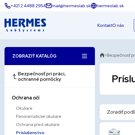
+421 2 4488 2954
mail@hermeslab.sk
hermeslab.sk
Kontakt
O nás
Bezpečnosť pr
ZOBRAZIŤ KATALÓG
Bezpečnosť pri práci,
Prís
ochranné pomôcky
Ochrana očí
Okuliare
Zoradiť podľ
Panoramatické okuliare
Ochrana pred okuliare
Príslušenstvo