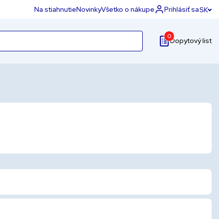
Na stiahnutie
Novinky
Všetko o nákupe
Prihlásiť sa
SK
0
Dopytový list