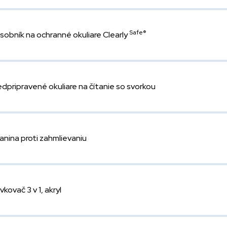
Safe®
sobník na ochranné okuliare Clearly
edpripravené okuliare na čítanie so svorkou
anina proti zahmlievaniu
vkovač 3 v 1, akryl