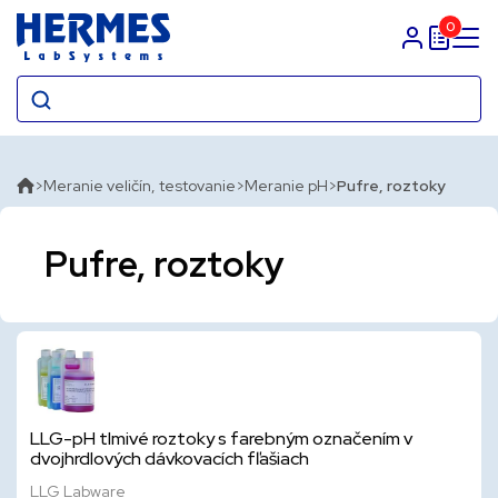
0
Prihlasit sa
Meranie veličín, testovanie
Meranie pH
Pufre, roztoky
Pufre, roztoky
LLG-pH tlmivé roztoky s farebným označením v
dvojhrdlových dávkovacích fľašiach
LLG Labware