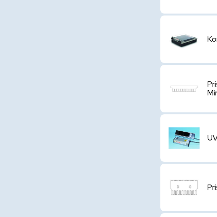
Ko
Pr
Mi
UV
Pr