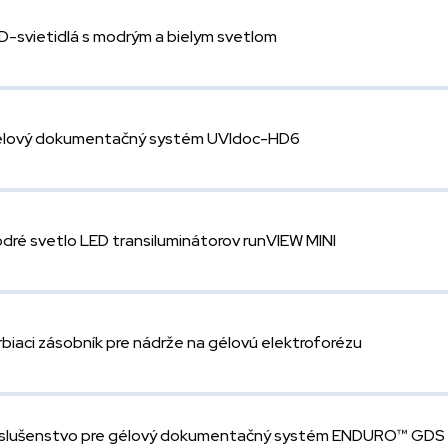
D-svietidlá s modrým a bielym svetlom
lový dokumentačný systém UVIdoc-HD6
dré svetlo LED transiluminátorov runVIEW MINI
rbiaci zásobník pre nádrže na gélovú elektroforézu
íslušenstvo pre gélový dokumentačný systém ENDURO™ GDS