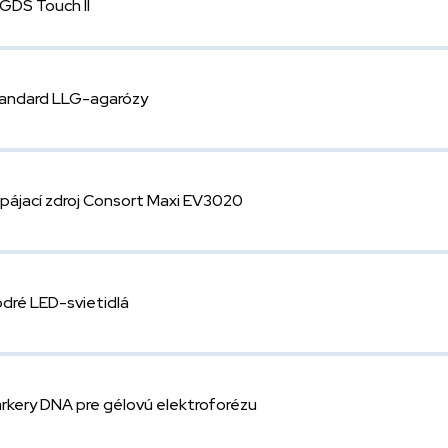
/ GDS Touch II
andard LLG-agarózy
pájací zdroj Consort Maxi EV3020
dré LED-svietidlá
rkery DNA pre gélovú elektroforézu