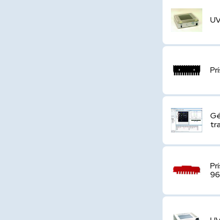
UV
Pr
Gé
tr
Pr
9