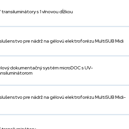
 transiluminátory s 1 vlnovou dĺžkou
íslušenstvo pre nádrž na gélovú elektroforézu MultiSUB Midi
lový dokumentačný systém microDOC s UV-
ansiluminátorom
íslušenstvo pre nádrž na gélovú elektroforézu MultiSUB Midi-
6