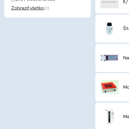
II 
Zobraziť všetko
(3)
Št
Na
Mo
Ma