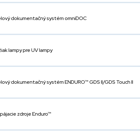
lový dokumentačný systém omniDOC
žiak lampy pre UV lampy
lový dokumentačný systém ENDURO™ GDS II/GDS Touch II
pájacie zdroje Enduro™