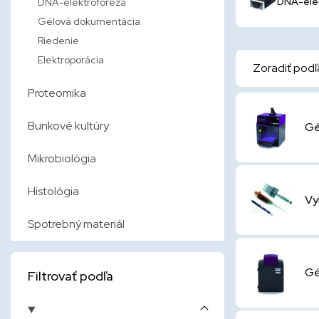
DNA-ele
DNA-elektroforéza
Gélová dokumentácia
Riedenie
Elektroporácia
Zoradiť podľ
Proteomika
Bunkové kultúry
Gé
Mikrobiológia
Histológia
Vy
Spotrebný materiál
Gé
Filtrovať podľa