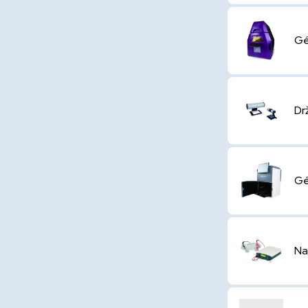
Gé
Dr
Gé
Na