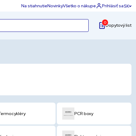
Na stiahnutie
Novinky
Všetko o nákupe
Prihlásiť sa
SK
0
Dopytový list
Termocykléry
PCR boxy