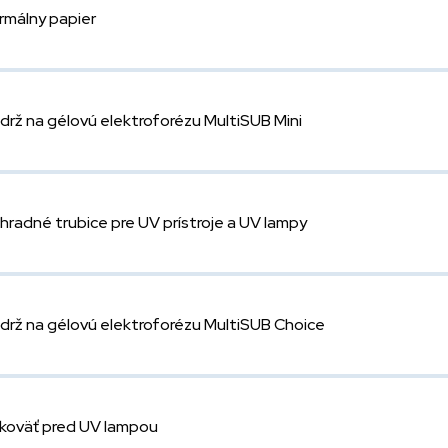
rmálny papier
drž na gélovú elektroforézu MultiSUB Mini
hradné trubice pre UV prístroje a UV lampy
drž na gélovú elektroforézu MultiSUB Choice
koväť pred UV lampou