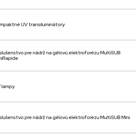
mpaktné UV transiluminátory
íslušenstvo pre nádrž na gélovú elektroforézu MultiSUB
niRapide
 lampy
íslušenstvo pre nádrž na gélovú elektroforézu MultiSUB Mini