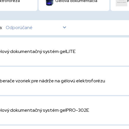
ktroforéza
Gélová dokumentácia
a:
Odporúčané
lový dokumentačný systém gelLITE
berače vzoriek pre nádrže na gélovú elektroforézu
lový dokumentačný systém gelPRO-302E