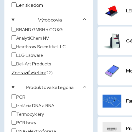
Len skladom
LE
Výrobcovia
BRAND GMBH + CO.KG
AnalytiChem NV
Gé
Heathrow Scientific LLC
LLG Labware
Bel-Art Products
Mo
Zobraziť všetko
(22)
Produktová kategória
PCR
Fa
Izolácia DNA a RNA
Termocykléry
PCR boxy
Pr
DNA-elektroforéza