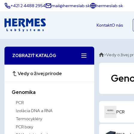
+421 2 4488 2954
mail@hermeslab.sk
hermeslab.sk
Kontakt
O nás
Vedy o živej p
ZOBRAZIŤ KATALÓG
Vedy o živej prírode
Geno
Genomika
PCR
Izolácia DNA a RNA
PCR
Termocykléry
PCR boxy