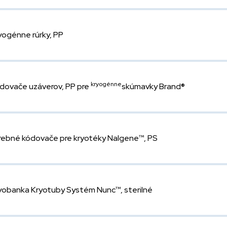
yogénne rúrky, PP
kryogénne
dovače uzáverov, PP pre
skúmavky Brand®
rebné kódovače pre kryotéky Nalgene™, PS
yobanka Kryotuby Systém Nunc™, sterilné