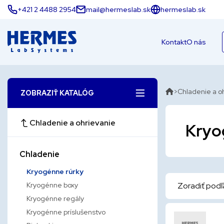
+421 2 4488 2954
mail@hermeslab.sk
hermeslab.sk
Kontakt
O nás
Chladenie a o
ZOBRAZIŤ KATALÓG
Chladenie a ohrievanie
Kryo
Chladenie
Kryogénne rúrky
Kryogénne boxy
Zoradiť podľ
Kryogénne regály
Kryogénne príslušenstvo