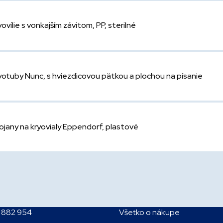
yovílie s vonkajším závitom, PP, sterilné
yotuby Nunc, s hviezdicovou pätkou a plochou na písanie
ojany na kryovialy Eppendorf, plastové
 882 954
Všetko o nákupe