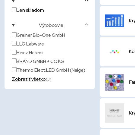
Len skladom
Kr
Výrobcovia
Greiner Bio-One GmbH
LLG Labware
Kó
Heinz Herenz
BRAND GMBH + CO.KG
Thermo Elect.LED GmbH (Nalge)
Zobraziť všetko
(3)
Fa
Kr