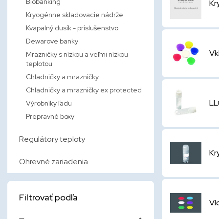
Biobanking
Kr
Kryogénne skladovacie nádrže
Kvapalný dusík - príslušenstvo
Dewarove banky
Vk
Mrazničky s nízkou a veľmi nízkou
teplotou
Chladničky a mrazničky
Chladničky a mrazničky ex protected
LL
Výrobníky ľadu
Prepravné boxy
Regulátory teploty
Kr
Ohrevné zariadenia
Filtrovať podľa
Vl