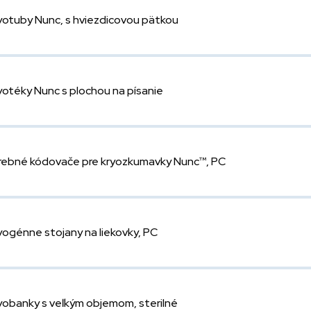
yotuby Nunc, s hviezdicovou pätkou
yotéky Nunc s plochou na písanie
rebné kódovače pre kryozkumavky Nunc™, PC
yogénne stojany na liekovky, PC
yobanky s veľkým objemom, sterilné