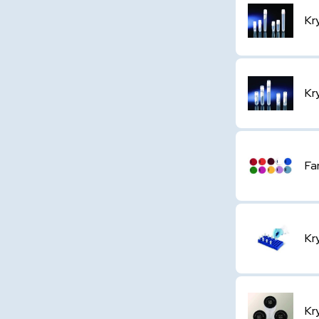
Kr
Kr
Fa
Kr
Kr