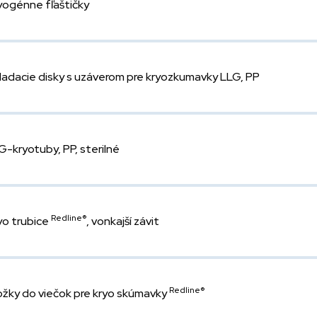
yogénne fľaštičky
ladacie disky s uzáverom pre kryozkumavky LLG, PP
G-kryotuby, PP, sterilné
Redline®
yo trubice
, vonkajší závit
Redline®
ožky do viečok pre kryo skúmavky