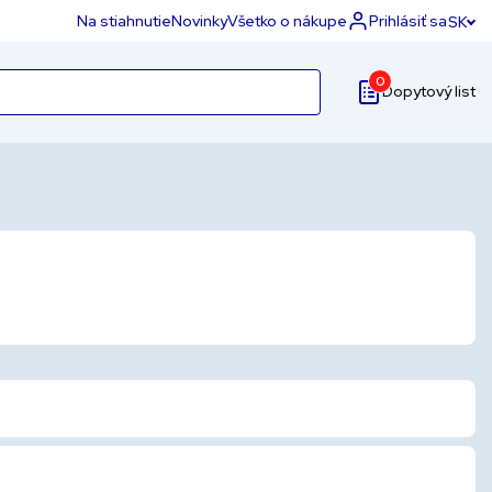
Na stiahnutie
Novinky
Všetko o nákupe
Prihlásiť sa
SK
0
Dopytový list