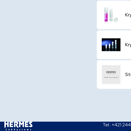
Kr
Kr
St
Tel.:
+421 244