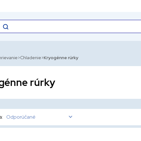
hrievanie
Chladenie
Kryogénne rúrky
génne rúrky
a:
Odporúčané