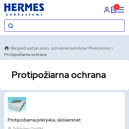
0
Prihlasit sa
Bezpečnosť pri práci, ochranné pomôcky
Prvá pomoc
Protipožiarna ochrana
Protipožiarna ochrana
Protipožiarna prikrývka, sklolaminát
W. Söhngen GmbH