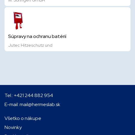
W. Söhngen GmbH
Súpravy na ochranu batérií
Jutec Hitzeschutz und
Tel.:
+421 244 882 954
E-mail:
mail@hermeslab.sk
Všetko o nákupe
Novinky