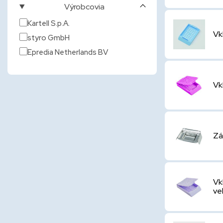
Výrobcovia
Kartell S.p.A.
Vk
styro GmbH
Epredia Netherlands BV
Vk
Zá
Vk
ve