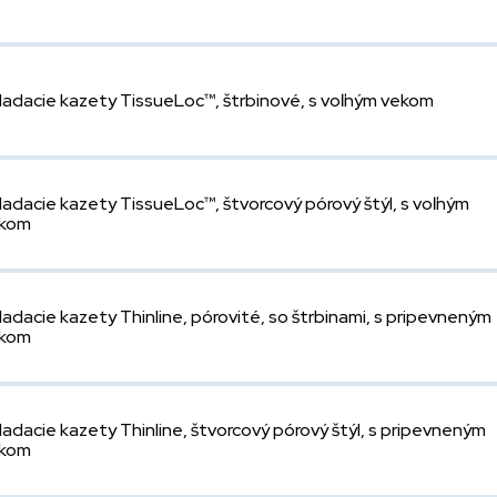
ladacie kazety TissueLoc™, štrbinové, s voľným vekom
ladacie kazety TissueLoc™, štvorcový pórový štýl, s voľným
kom
ladacie kazety Thinline, pórovité, so štrbinami, s pripevneným
kom
ladacie kazety Thinline, štvorcový pórový štýl, s pripevneným
kom