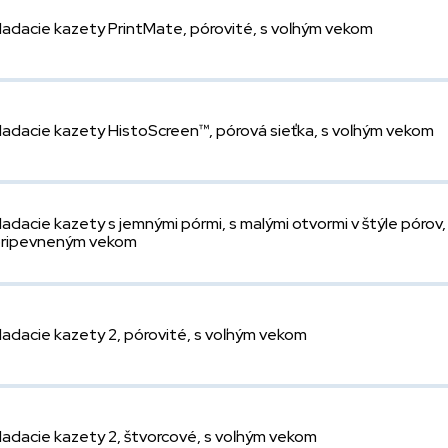
ladacie kazety PrintMate, pórovité, s voľným vekom
ladacie kazety HistoScreen™, pórová sieťka, s voľným vekom
ladacie kazety s jemnými pórmi, s malými otvormi v štýle pórov,
pripevneným vekom
ladacie kazety 2, pórovité, s voľným vekom
ladacie kazety 2, štvorcové, s voľným vekom