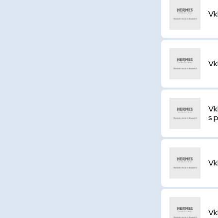
Vk
Vk
Vk
s 
Vk
Vk