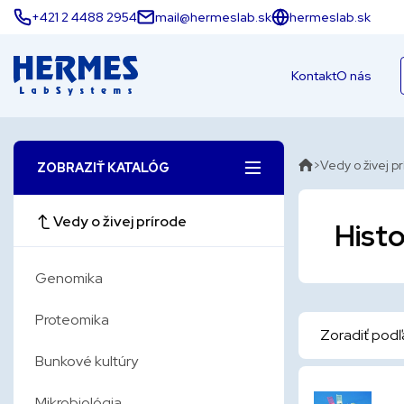
+421 2 4488 2954
mail@hermeslab.sk
hermeslab.sk
Kontakt
O nás
Vedy o živej p
ZOBRAZIŤ KATALÓG
Vedy o živej prírode
Histo
Genomika
Proteomika
Zoradiť podľ
Bunkové kultúry
Mikrobiológia