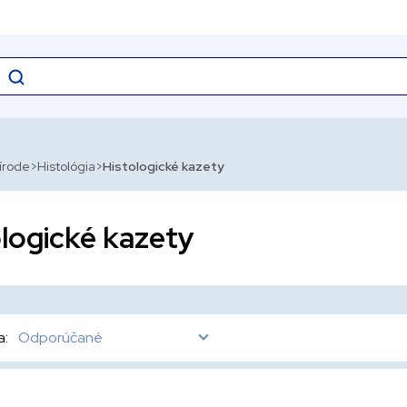
rírode
Histológia
Histologické kazety
logické kazety
a:
Odporúčané