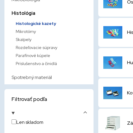
Os
Histológia
Histologické kazety
Mikrotómy
Hi
Skalpely
Rozdeľovacie súpravy
Parafínové kúpele
Hu
Príslušenstvo a činidlá
Spotrebný materiál
Ko
Filtrovať podľa
Len skladom
Zá