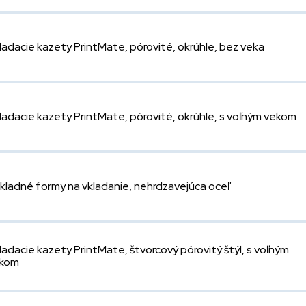
ladacie kazety PrintMate, pórovité, okrúhle, bez veka
ladacie kazety PrintMate, pórovité, okrúhle, s voľným vekom
kladné formy na vkladanie, nehrdzavejúca oceľ
ladacie kazety PrintMate, štvorcový pórovitý štýl, s voľným
kom