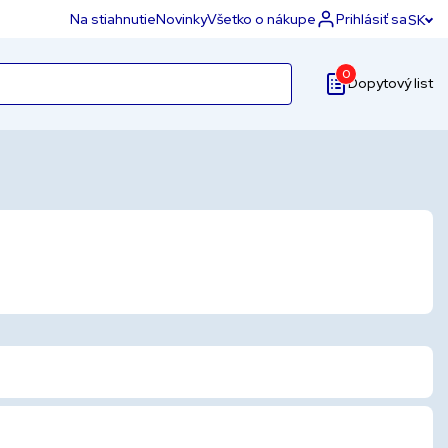
Na stiahnutie
Novinky
Všetko o nákupe
Prihlásiť sa
SK
0
Dopytový list