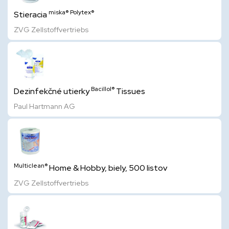
miska®
Polytex®
Stieracia
ZVG Zellstoffvertriebs
Bacillol®
Dezinfekčné utierky
Tissues
Paul Hartmann AG
Multiclean®
Home & Hobby, biely, 500 listov
ZVG Zellstoffvertriebs