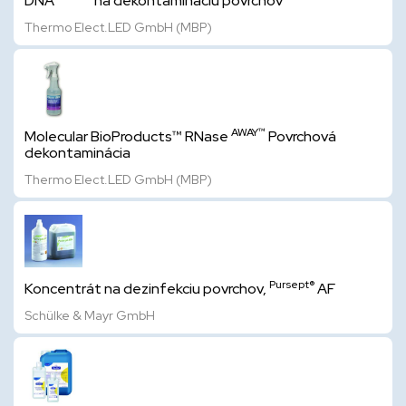
DNA
na dekontamináciu povrchov
Thermo Elect.LED GmbH (MBP)
AWAY™
Molecular BioProducts™ RNase
Povrchová
dekontaminácia
Thermo Elect.LED GmbH (MBP)
Pursept®
Koncentrát na dezinfekciu povrchov,
AF
Schülke & Mayr GmbH