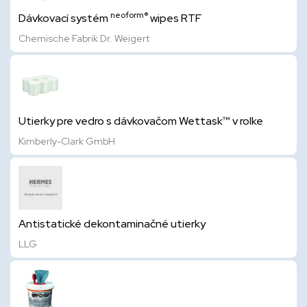
neoform®
Dávkovací systém
wipes RTF
Chemische Fabrik Dr. Weigert
Utierky pre vedro s dávkovačom Wettask™ v rolke
Kimberly-Clark GmbH
Antistatické dekontaminačné utierky
LLG