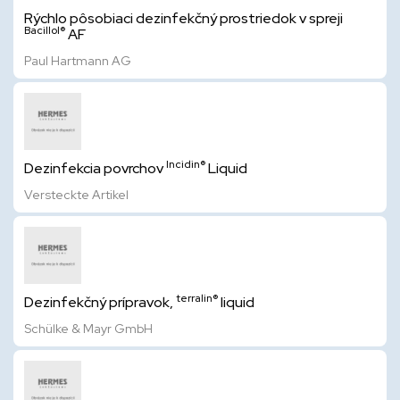
Rýchlo pôsobiaci dezinfekčný prostriedok v spreji
Bacillol®
AF
Paul Hartmann AG
Incidin®
Dezinfekcia povrchov
Liquid
Versteckte Artikel
terralin®
Dezinfekčný prípravok,
liquid
Schülke & Mayr GmbH