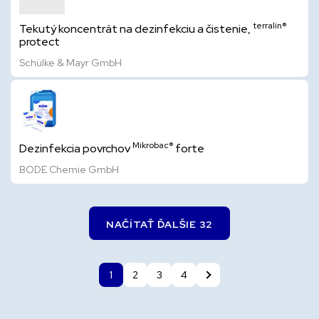
terralin®
Tekutý koncentrát na dezinfekciu a čistenie,
protect
Schülke & Mayr GmbH
Mikrobac®
Dezinfekcia povrchov
forte
BODE Chemie GmbH
NAČÍTAŤ ĎALŠIE 32
1
2
3
4