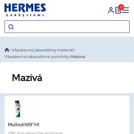
0
Prihlasit sa
Všeobecný laboratórny materiál
Všeobecné laboratórne pomôcky
Mazivá
Mazivá
Multioil NSF H1
CRC Industries Deutschland