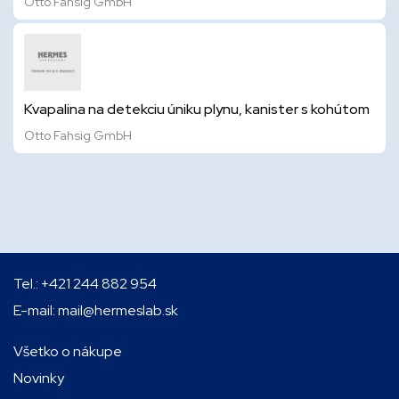
Otto Fahsig GmbH
Kvapalina na detekciu úniku plynu, kanister s kohútom
Otto Fahsig GmbH
Tel.:
+421 244 882 954
E-mail:
mail@hermeslab.sk
Všetko o nákupe
Novinky