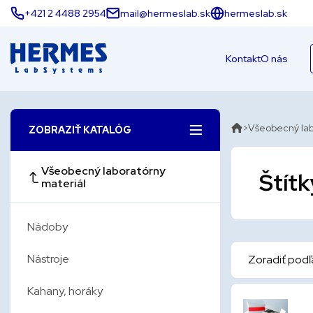
+421 2 4488 2954
mail@hermeslab.sk
hermeslab.sk
Kontakt
O nás
Všeobecný lab
ZOBRAZIŤ KATALÓG
Všeobecný laboratórny
Štítk
materiál
Nádoby
Nástroje
Zoradiť podľ
Kahany, horáky