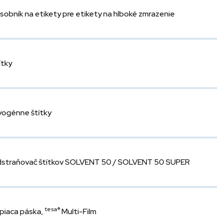
sobník na etikety pre etikety na hlboké zmrazenie
ítky
yogénne štítky
straňovač štítkov SOLVENT 50 / SOLVENT 50 SUPER
tesa®
piaca páska,
Multi-Film