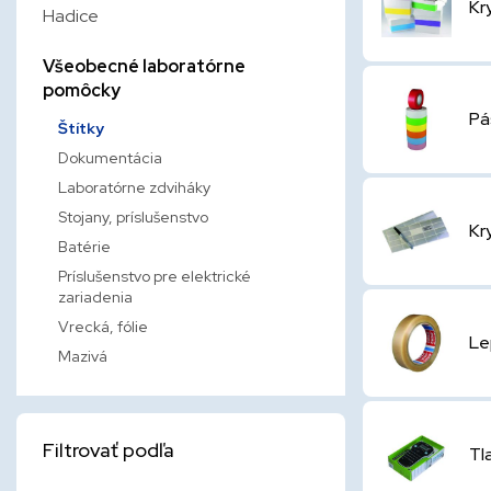
Kr
Hadice
Všeobecné laboratórne
pomôcky
Pá
Štítky
Dokumentácia
Laboratórne zdviháky
Stojany, príslušenstvo
Kr
Batérie
Príslušenstvo pre elektrické
zariadenia
Vrecká, fólie
Le
Mazivá
Filtrovať podľa
Tl