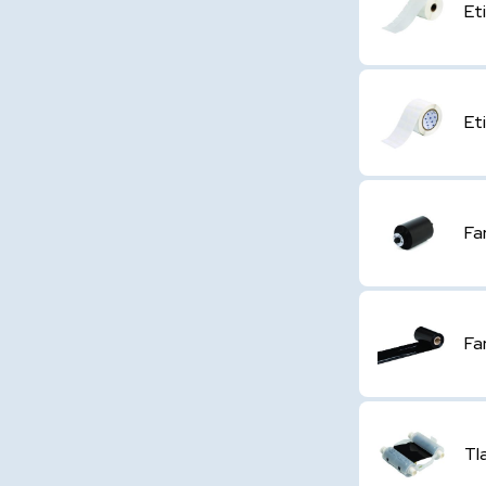
Et
Et
Fa
Fa
Tl