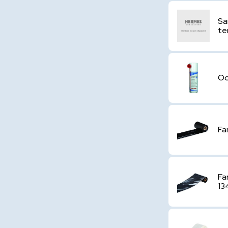
Sa
te
Od
Fa
Fa
13