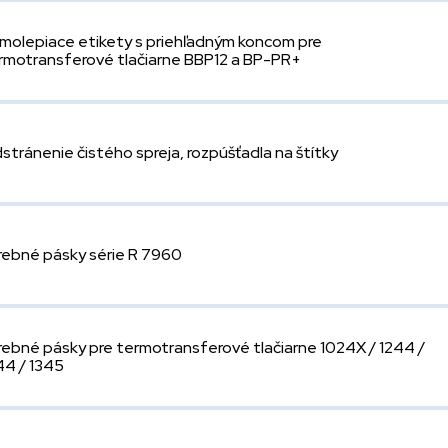
molepiace etikety s priehľadným koncom pre
rmotransferové tlačiarne BBP12 a BP-PR+
stránenie čistého spreja, rozpúšťadla na štítky
rebné pásky série R 7960
rebné pásky pre termotransferové tlačiarne 1024X / 1244 /
44 / 1345