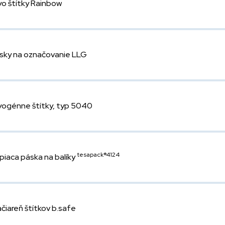
yo štítky Rainbow
sky na označovanie LLG
yogénne štítky, typ 5040
tesapack®4124
piaca páska na balíky
ačiareň štítkov b.safe