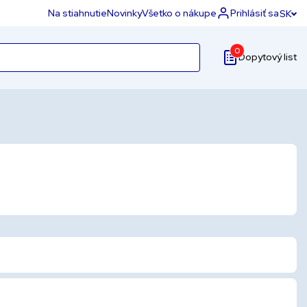
Na stiahnutie
Novinky
Všetko o nákupe
Prihlásiť sa
SK
0
Dopytový list