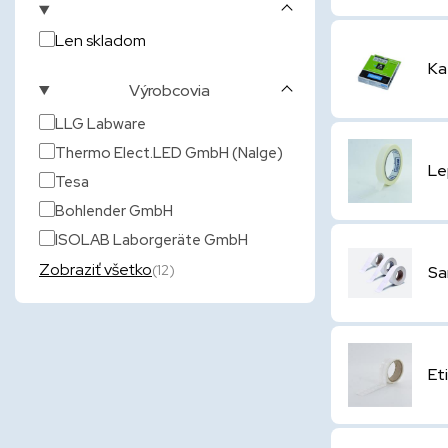
Len skladom
Ka
Výrobcovia
LLG Labware
Thermo Elect.LED GmbH (Nalge)
Le
Tesa
Bohlender GmbH
ISOLAB Laborgeräte GmbH
Zobraziť všetko
(12)
Sa
Et