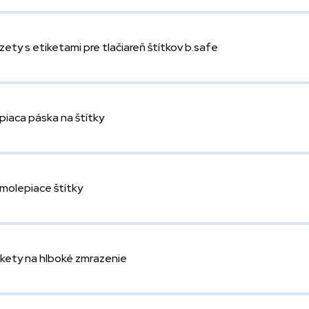
zety s etiketami pre tlačiareň štítkov b.safe
piaca páska na štítky
molepiace štítky
ikety na hlboké zmrazenie