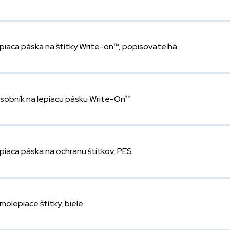
piaca páska na štítky Write-on™, popisovateľná
sobník na lepiacu pásku Write-On™
piaca páska na ochranu štítkov, PES
molepiace štítky, biele