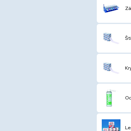
Zá
Št
Kr
Od
Le