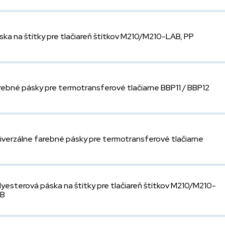
ska na štítky pre tlačiareň štítkov M210/M210-LAB, PP
rebné pásky pre termotransferové tlačiarne BBP11 / BBP12
iverzálne farebné pásky pre termotransferové tlačiarne
lyesterová páska na štítky pre tlačiareň štítkov M210/M210-
AB