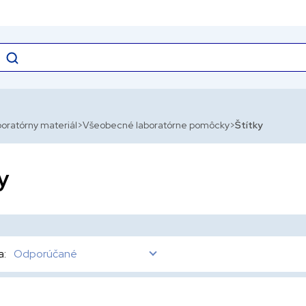
oratórny materiál
Všeobecné laboratórne pomôcky
Štítky
y
a:
Odporúčané