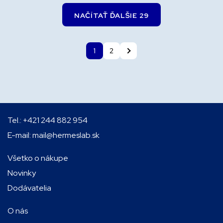
NAČÍTAŤ ĎALŠIE 29
1
2
Tel.:
+421 244 882 954
E-mail:
mail@hermeslab.sk
Všetko o nákupe
Novinky
Dodávatelia
O nás