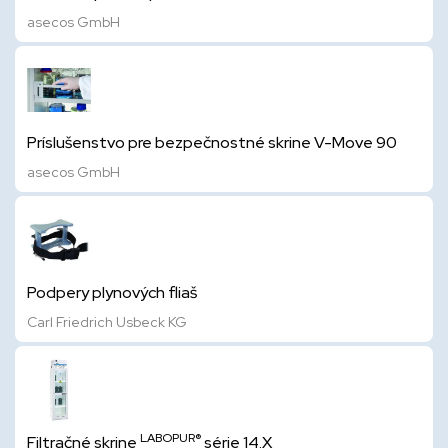
asecos GmbH
Príslušenstvo pre bezpečnostné skrine V-Move 90
asecos GmbH
Podpery plynových fliaš
Carl Friedrich Usbeck KG
LABOPUR®
Filtračné skrine
série 14.X