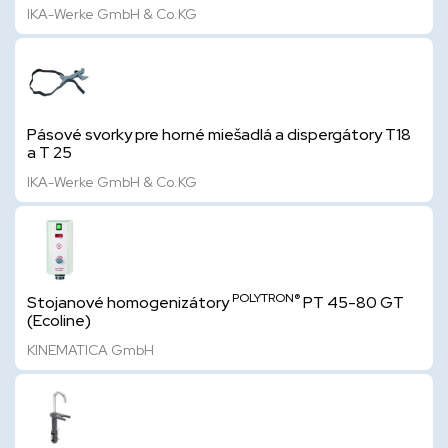
IKA-Werke GmbH & Co.KG
Pásové svorky pre horné miešadlá a dispergátory T18
a T 25
IKA-Werke GmbH & Co.KG
POLYTRON®
Stojanové homogenizátory
PT 45-80 GT
(Ecoline)
KINEMATICA GmbH