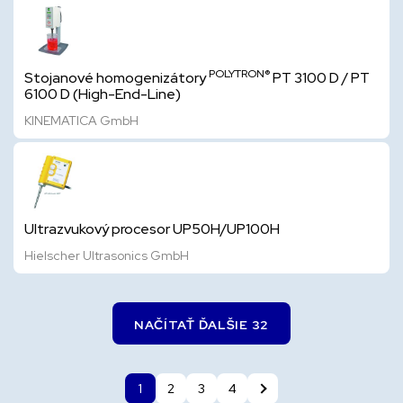
POLYTRON®
Stojanové homogenizátory
PT 3100 D / PT
6100 D (High-End-Line)
KINEMATICA GmbH
Ultrazvukový procesor UP50H/UP100H
Hielscher Ultrasonics GmbH
NAČÍTAŤ ĎALŠIE 32
1
2
3
4