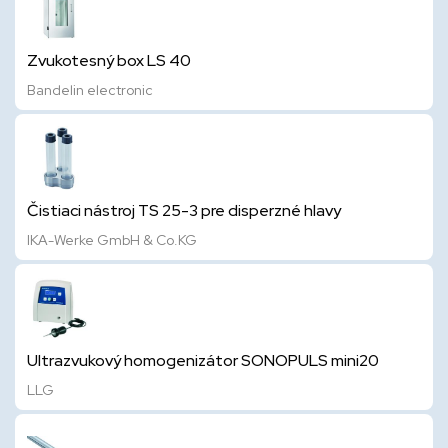
Zvukotesný box LS 40
Bandelin electronic
Čistiaci nástroj TS 25-3 pre disperzné hlavy
IKA-Werke GmbH & Co.KG
Ultrazvukový homogenizátor SONOPULS mini20
LLG