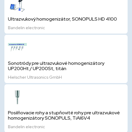
Ultrazvukový homogenizátor, SONOPULS HD 4100
Bandelin electronic
Sonotródy pre ultrazvukové homogenizátory
UP200Ht / UP200St, titán
Hielscher Ultrasonics GmbH
Posilňovacie rohy a stupňovité rohy pre ultrazvukové
homogenizátory SONOPULS, TiAl6V4
Bandelin electronic