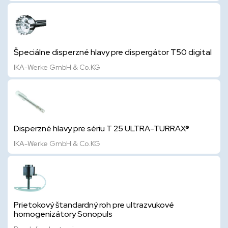
Špeciálne disperzné hlavy pre dispergátor T50 digital
IKA-Werke GmbH & Co.KG
Disperzné hlavy pre sériu T 25 ULTRA-TURRAX®
IKA-Werke GmbH & Co.KG
Prietokový štandardný roh pre ultrazvukové
homogenizátory Sonopuls