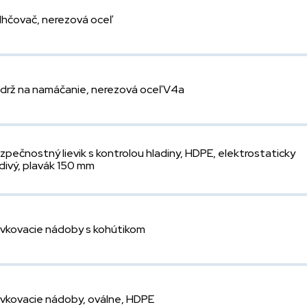
lhčovač, nerezová oceľ
drž na namáčanie, nerezová oceľ V4a
zpečnostný lievik s kontrolou hladiny, HDPE, elektrostaticky
divý, plavák 150 mm
vkovacie nádoby s kohútikom
vkovacie nádoby, oválne, HDPE