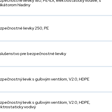
zpečnostné lieviky 180, PE-EX, elektrostaticky vodivé, s
dikátorom hladiny
zpečnostné lieviky 250, PE
íslušenstvo pre bezpečnostné lieviky
zpečnostný lievik s guľovým ventilom, V2.0, HDPE
zpečnostný lievik s guľovým ventilom, V2.0, HDPE,
ektrostaticky vodivý