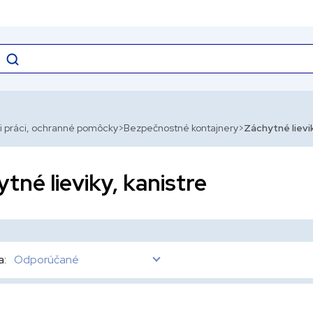
i práci, ochranné pomôcky
Bezpečnostné kontajnery
Záchytné lievik
tné lieviky, kanistre
a:
Odporúčané