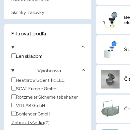
Skrinky, zásuvky
Be
el
Filtrovať podľa
Št
Len skladom
Výrobcovia
Či
Heathrow Scientific LLC
SCAT Europe GmbH
Rötzmeier Sicherheitsbehälter
VITLAB GmbH
Či
Bohlender GmbH
Zobraziť všetko
(7)