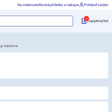
Na stiahnutie
Novinky
Všetko o nákupe
Prihlásiť sa
SK
0
Dopytový list
y, kanistre