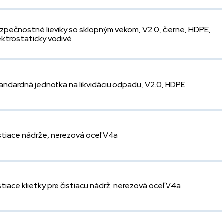
zpečnostné lieviky so sklopným vekom, V2.0, čierne, HDPE,
ektrostaticky vodivé
andardná jednotka na likvidáciu odpadu, V2.0, HDPE
stiace nádrže, nerezová oceľ V4a
stiace klietky pre čistiacu nádrž, nerezová oceľ V4a