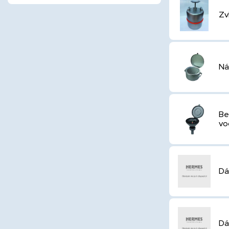
Zv
Ná
Be
vo
Dá
Dá