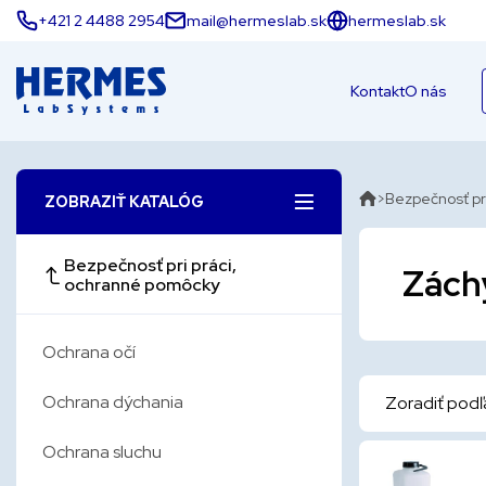
+421 2 4488 2954
mail@hermeslab.sk
hermeslab.sk
Kontakt
O nás
Bezpečnosť pr
ZOBRAZIŤ KATALÓG
Bezpečnosť pri práci,
Záchy
ochranné pomôcky
Ochrana očí
Ochrana dýchania
Zoradiť podľ
Ochrana sluchu