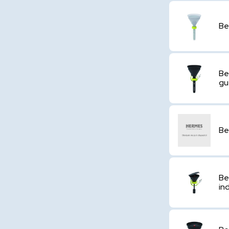
Be
Be
gu
Be
Be
in