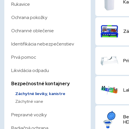
Ka
Rukavice
Ochrana pokožky
Ochranné oblečenie
Zá
Identifikácia nebezpečenstiev
Prvá pomoc
Pr
Likvidácia odpadu
Bezpečnostné kontajnery
La
Záchytné lieviky, kanistre
Záchytné vane
Prepravné vozíky
Be
H
Radiačná ochrana