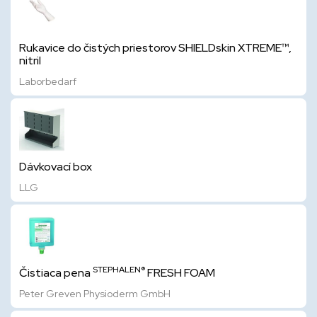
Rukavice do čistých priestorov SHIELDskin XTREME™,
nitril
Laborbedarf
Dávkovací box
LLG
STEPHALEN®
Čistiaca pena
FRESH FOAM
Peter Greven Physioderm GmbH