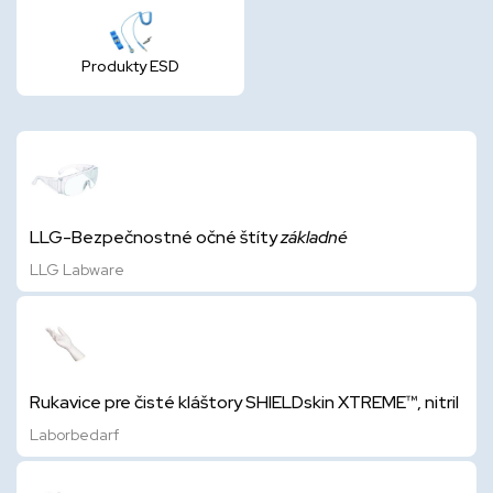
Produkty ESD
LLG-Bezpečnostné očné štíty
základné
LLG Labware
Rukavice pre čisté kláštory SHIELDskin XTREME™, nitril
Laborbedarf