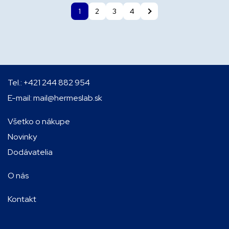
1
2
3
4
Tel.:
+421 244 882 954
E-mail:
mail@hermeslab.sk
Všetko o nákupe
Novinky
Dodávatelia
O nás
Kontakt