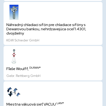
Náhradný chladiaci sifón pre chladiace sifóny s
Dewarovou bankou, nehrdzavejúca oceľ 1.4301,
dvojdielny
KGW Schieder GmbH
DURAN®
Fľaše Woulff,
Gebr. Rettberg GmbH
LAN®
Miestna vákuová sieť VACUU