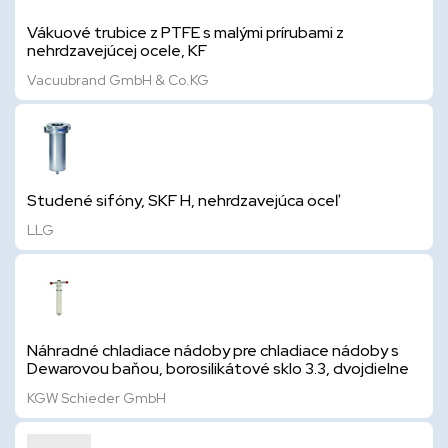
Vákuové trubice z PTFE s malými prírubami z
nehrdzavejúcej ocele, KF
Vacuubrand GmbH & Co.KG
Studené sifóny, SKF H, nehrdzavejúca oceľ
LLG
Náhradné chladiace nádoby pre chladiace nádoby s
Dewarovou baňou, borosilikátové sklo 3.3, dvojdielne
KGW Schieder GmbH