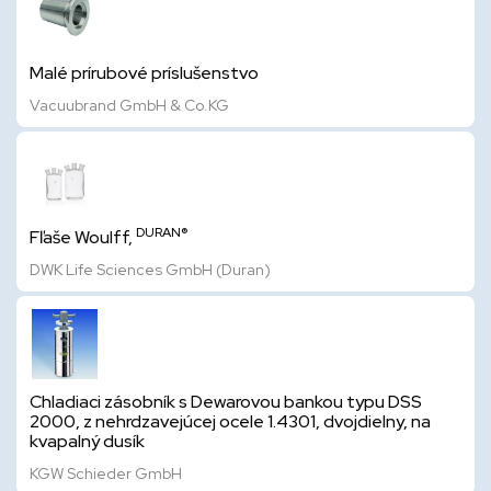
Malé prírubové príslušenstvo
Vacuubrand GmbH & Co.KG
DURAN®
Fľaše Woulff,
DWK Life Sciences GmbH (Duran)
Chladiaci zásobník s Dewarovou bankou typu DSS
2000, z nehrdzavejúcej ocele 1.4301, dvojdielny, na
kvapalný dusík
KGW Schieder GmbH