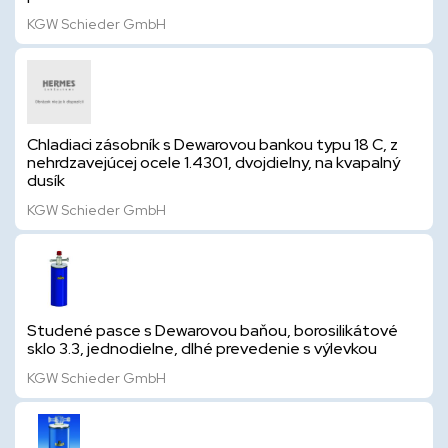
KGW Schieder GmbH
Chladiaci zásobník s Dewarovou bankou typu 18 C, z
nehrdzavejúcej ocele 1.4301, dvojdielny, na kvapalný
dusík
KGW Schieder GmbH
Studené pasce s Dewarovou baňou, borosilikátové
sklo 3.3, jednodielne, dlhé prevedenie s výlevkou
KGW Schieder GmbH