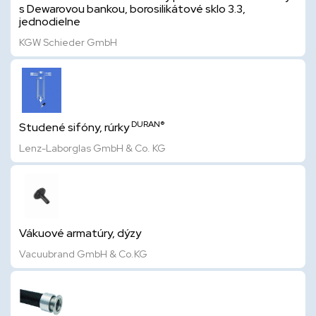
s Dewarovou bankou, borosilikátové sklo 3.3,
jednodielne
KGW Schieder GmbH
DURAN®
Studené sifóny, rúrky
Lenz-Laborglas GmbH & Co. KG
Vákuové armatúry, dýzy
Vacuubrand GmbH & Co.KG