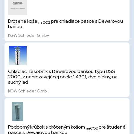
Drôtené koše
pre chladiace pasce s Dewarovou
naCO2
baňou
KGW Schieder GmbH
Chladiaci zásobník s Dewarovou bankou typu DSS
2000, z nehrdzavejúcej ocele 1.4301, dvojdielny, na
suchý ľad
KGW Schieder GmbH
Podporný krúžok s drôteným košom
pre študené
naCO2
pasce s Dewarovou bankou