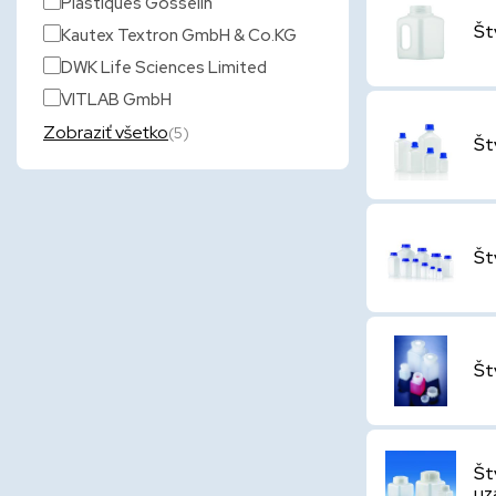
Plastiques Gosselin
Št
Kautex Textron GmbH & Co.KG
DWK Life Sciences Limited
VITLAB GmbH
Zobraziť všetko
(5)
Št
Št
Št
Št
uz