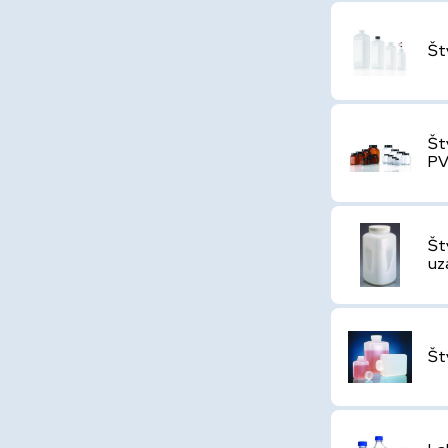
Št
Št
P
Št
uz
Št