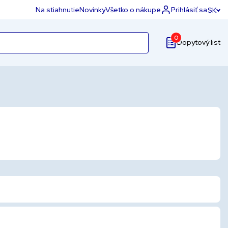
Na stiahnutie
Novinky
Všetko o nákupe
Prihlásiť sa
SK
0
Dopytový list