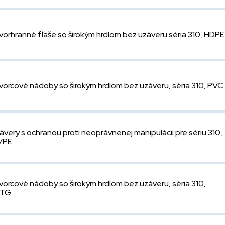
vorhranné fľaše so širokým hrdlom bez uzáveru séria 310, HDPE
vorcové nádoby so širokým hrdlom bez uzáveru, séria 310, PVC
ávery s ochranou proti neoprávnenej manipulácii pre sériu 310,
/PE
vorcové nádoby so širokým hrdlom bez uzáveru, séria 310,
ETG