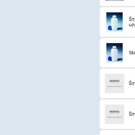
Št
uz
Sk
Št
Št