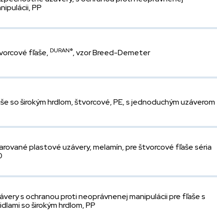
nipulácii, PP
DURAN®
vorcové fľaše,
, vzor Breed-Demeter
aše so širokým hrdlom, štvorcové, PE, s jednoduchým uzáverom
arované plastové uzávery, melamín, pre štvorcové fľaše séria
0
ávery s ochranou proti neoprávnenej manipulácii pre fľaše s
nidlami so širokým hrdlom, PP