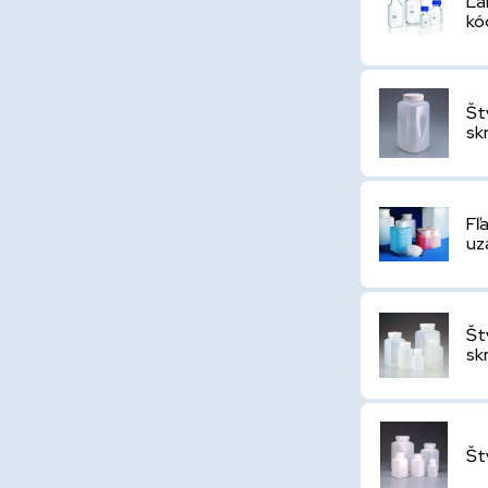
La
k
Št
sk
Fľ
uz
Št
sk
Št