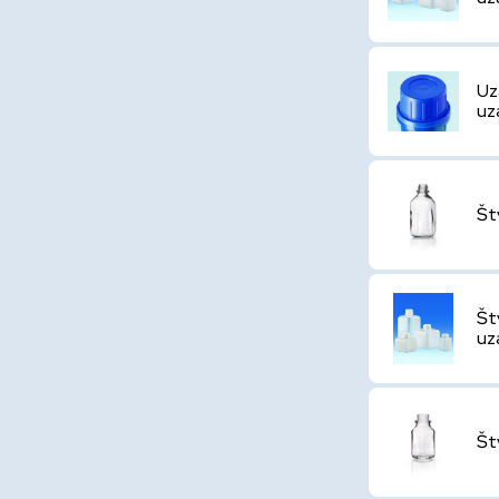
Uz
uz
Št
Št
uz
Št