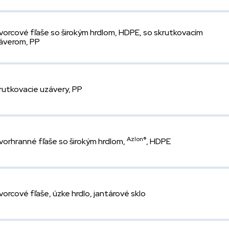
vorcové fľaše so širokým hrdlom, HDPE, so skrutkovacím
áverom, PP
rutkovacie uzávery, PP
Azlon®
vorhranné fľaše so širokým hrdlom,
, HDPE
vorcové fľaše, úzke hrdlo, jantárové sklo