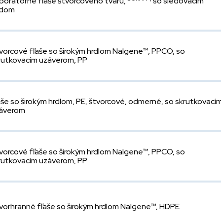
boratórne fľaše štvorcového tvaru,
so sledovacím
ódom
vorcové fľaše so širokým hrdlom Nalgene™, PPCO, so
rutkovacím uzáverom, PP
aše so širokým hrdlom, PE, štvorcové, odmerné, so skrutkovací
áverom
vorcové fľaše so širokým hrdlom Nalgene™, PPCO, so
rutkovacím uzáverom, PP
vorhranné fľaše so širokým hrdlom Nalgene™, HDPE