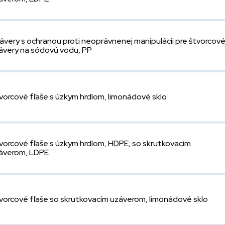
ávery s ochranou proti neoprávnenej manipulácii pre štvorcov
ávery na sódovú vodu, PP
vorcové fľaše s úzkym hrdlom, limonádové sklo
vorcové fľaše s úzkym hrdlom, HDPE, so skrutkovacím
áverom, LDPE
vorcové fľaše so skrutkovacím uzáverom, limonádové sklo