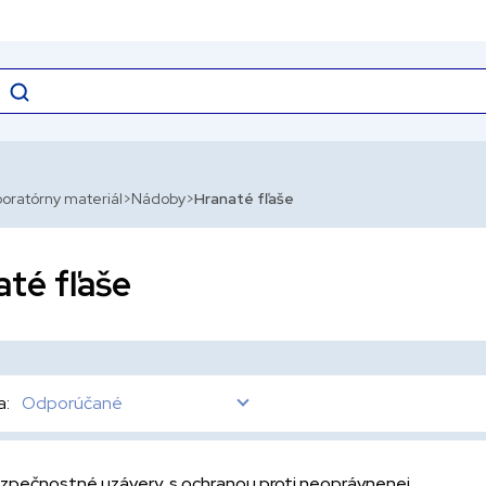
oratórny materiál
Nádoby
Hranaté fľaše
té fľaše
a:
Odporúčané
zpečnostné uzávery, s ochranou proti neoprávnenej