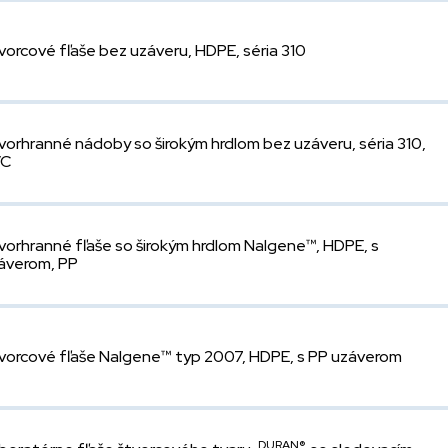
vorcové fľaše bez uzáveru, HDPE, séria 310
vorhranné nádoby so širokým hrdlom bez uzáveru, séria 310,
VC
vorhranné fľaše so širokým hrdlom Nalgene™, HDPE, s
áverom, PP
vorcové fľaše Nalgene™ typ 2007, HDPE, s PP uzáverom
DURAN®,