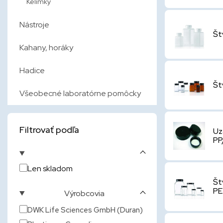
Kelímky
Nástroje
Št
Kahany, horáky
Hadice
Št
Všeobecné laboratórne pomôcky
Filtrovať podľa
Uz
PP
Len skladom
Št
P
Výrobcovia
DWK Life Sciences GmbH (Duran)