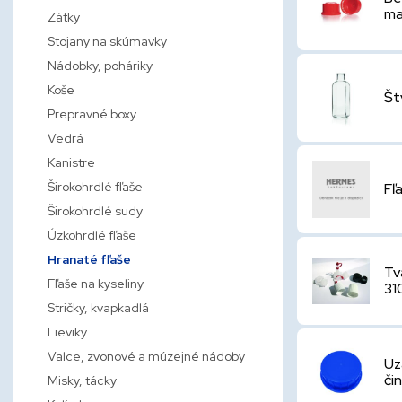
ma
Zátky
Stojany na skúmavky
Nádobky, poháriky
Koše
Št
Prepravné boxy
Vedrá
Kanistre
Širokohrdlé fľaše
Fľ
Širokohrdlé sudy
Úzkohrdlé fľaše
Hranaté fľaše
Tv
Fľaše na kyseliny
31
Stričky, kvapkadlá
Lieviky
Valce, zvonové a múzejné nádoby
Uz
či
Misky, tácky