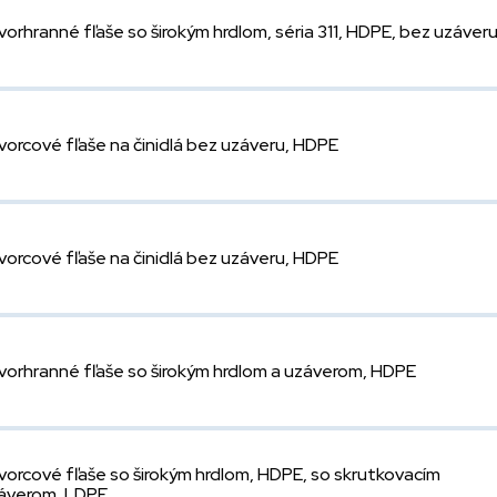
vorhranné fľaše so širokým hrdlom, séria 311, HDPE, bez uzáver
vorcové fľaše na činidlá bez uzáveru, HDPE
vorcové fľaše na činidlá bez uzáveru, HDPE
vorhranné fľaše so širokým hrdlom a uzáverom, HDPE
vorcové fľaše so širokým hrdlom, HDPE, so skrutkovacím
áverom, LDPE