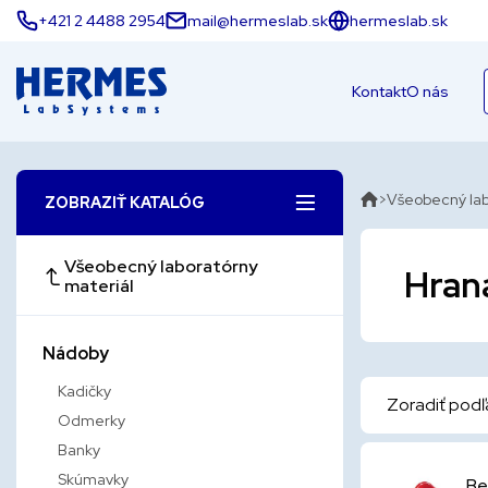
+421 2 4488 2954
mail@hermeslab.sk
hermeslab.sk
Kontakt
O nás
Všeobecný lab
ZOBRAZIŤ KATALÓG
Všeobecný laboratórny
Hrana
materiál
Nádoby
Kadičky
Zoradiť podľ
Odmerky
Banky
Skúmavky
Be