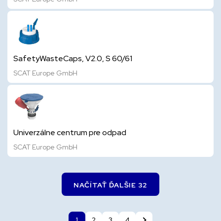
SafetyWasteCaps, V2.0, S 60/61
SCAT Europe GmbH
Univerzálne centrum pre odpad
SCAT Europe GmbH
NAČÍTAŤ ĎALŠIE 32
1
2
3
4