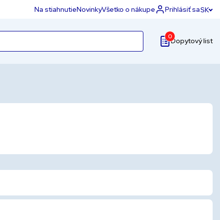
Na stiahnutie
Novinky
Všetko o nákupe
Prihlásiť sa
SK
0
Dopytový list