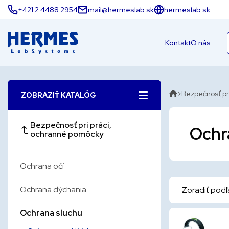
+421 2 4488 2954
mail@hermeslab.sk
hermeslab.sk
Kontakt
O nás
Bezpečnosť pr
ZOBRAZIŤ KATALÓG
Bezpečnosť pri práci,
Ochr
ochranné pomôcky
Ochrana očí
Ochrana dýchania
Zoradiť podľ
Ochrana sluchu