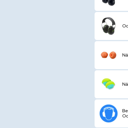
Oc
Ná
Ná
Be
Oc