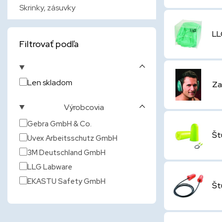
Skrinky, zásuvky
LL
Filtrovať podľa
Len skladom
Za
Výrobcovia
Gebra GmbH & Co.
Št
Uvex Arbeitsschutz GmbH
3M Deutschland GmbH
LLG Labware
EKASTU Safety GmbH
Št