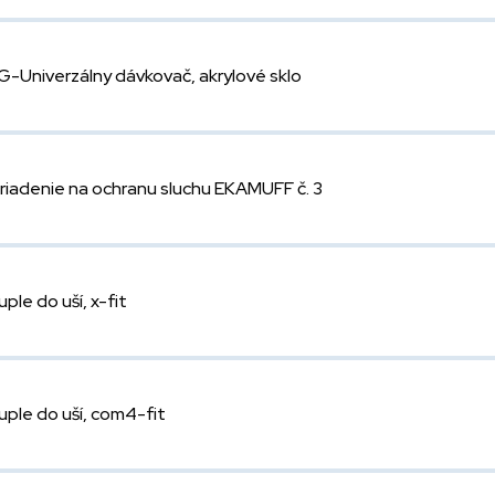
G-Univerzálny dávkovač, akrylové sklo
riadenie na ochranu sluchu EKAMUFF č. 3
uple do uší, x-fit
uple do uší, com4-fit