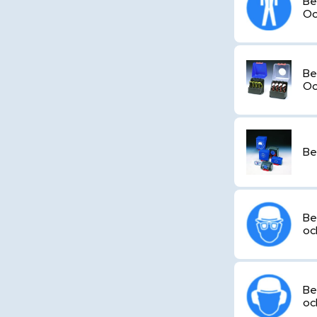
Be
Oc
Be
Oc
Be
Be
oc
Be
oc