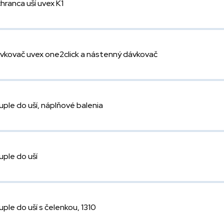
hranca uší uvex K1
vkovač uvex one2click a nástenný dávkovač
uple do uší, náplňové balenia
uple do uší
uple do uší s čelenkou, 1310