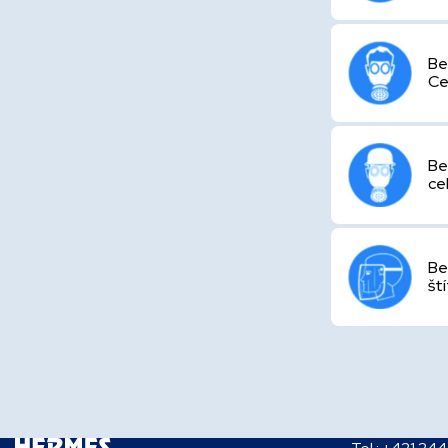
Be
Ce
Be
ce
Be
ští