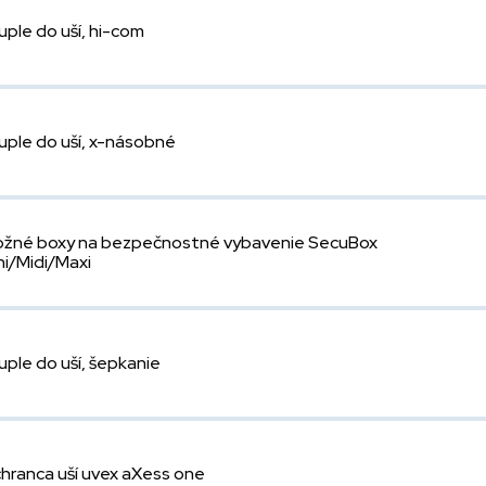
uple do uší, hi-com
uple do uší, x-násobné
ožné boxy na bezpečnostné vybavenie SecuBox
ni/Midi/Maxi
uple do uší, šepkanie
hranca uší uvex aXess one