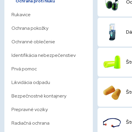
Ochrana proti hluku
Oc
Rukavice
Ochrana pokožky
Dá
Ochranné oblečenie
Identifikácia nebezpečenstiev
Št
Prvá pomoc
Likvidácia odpadu
Št
Bezpečnostné kontajnery
Prepravné vozíky
Št
Radiačná ochrana