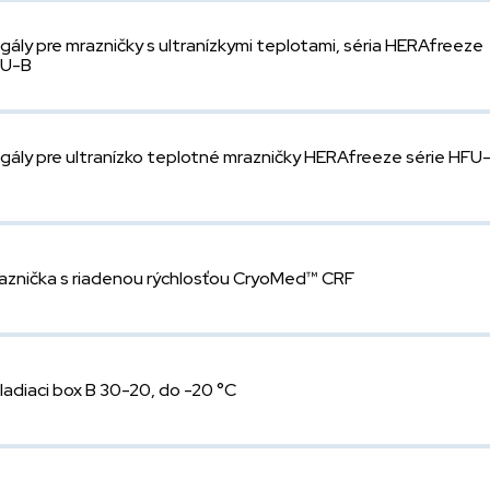
gály pre mrazničky s ultranízkymi teplotami, séria HERAfreeze
U-B
gály pre ultranízko teplotné mrazničky HERAfreeze série HFU
aznička s riadenou rýchlosťou CryoMed™ CRF
ladiaci box B 30-20, do -20 °C