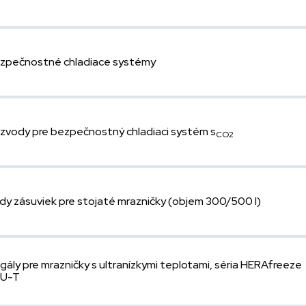
zpečnostné chladiace systémy
zvody pre bezpečnostný chladiaci systém s
CO2
dy zásuviek pre stojaté mrazničky (objem 300/500 l)
gály pre mrazničky s ultranízkymi teplotami, séria HERAfreeze
U-T