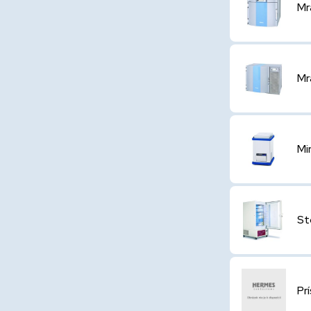
Mr
Mr
Mi
St
Pr