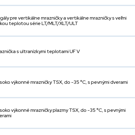
gály pre vertikálne mrazničky a vertikálne mrazničky s veľmi
zkou teplotou série LT/MLT/XLT/ULT
aznička s ultranízkymi teplotami UF V
soko výkonné mrazničky TSX, do -35 °C, s pevnými dverami
soko výkonné mrazničky plazmy TSX, do -35 °C, s pevnými
erami