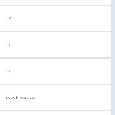
LLG
LLG
LLG
Elcold Frysere aps