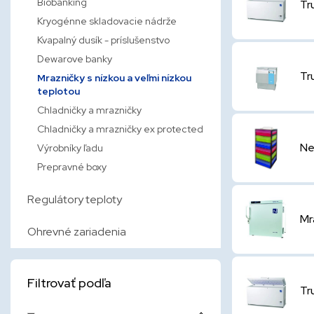
Biobanking
Tr
Kryogénne skladovacie nádrže
Kvapalný dusík - príslušenstvo
Dewarove banky
Tr
Mrazničky s nízkou a veľmi nízkou
teplotou
Chladničky a mrazničky
Chladničky a mrazničky ex protected
Ne
Výrobníky ľadu
Prepravné boxy
Regulátory teploty
Mr
Ohrevné zariadenia
Filtrovať podľa
Tr