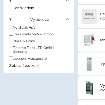
Len skladom
Re
ní
Výrobcovia
Nordiclab ApS
Fryka-Kältetechnik GmbH
Mr
BINDER GmbH
Thermo Elect.LED GmbH
(Kendro)
Liebherr-Hausgeräte
Vy
Zobraziť všetko
(4)
Vy
dv