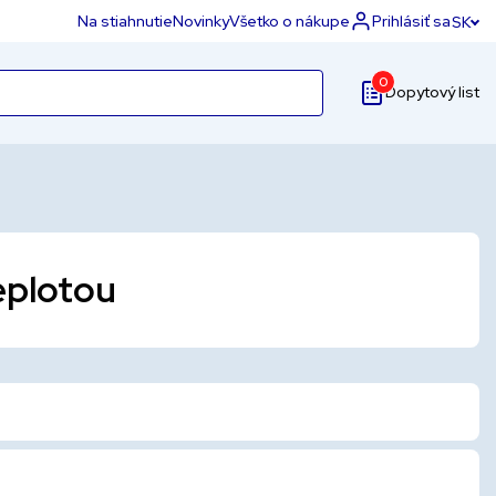
Na stiahnutie
Novinky
Všetko o nákupe
Prihlásiť sa
SK
0
Dopytový list
eplotou