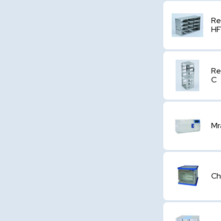
Re
HF
Re
C
Mr
Ch