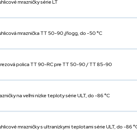
uhlicové mrazničky série LT
uhlicová mraznička TT 50-90 //logg, do -50 °C
rezová polica TT 90-RC pre TT 50-90 / TT 85-90
azničky na veľmi nízke teploty série ULT, do -86 °C
uhlicové mrazničky s ultranízkymi teplotami série ULT, do -86 °