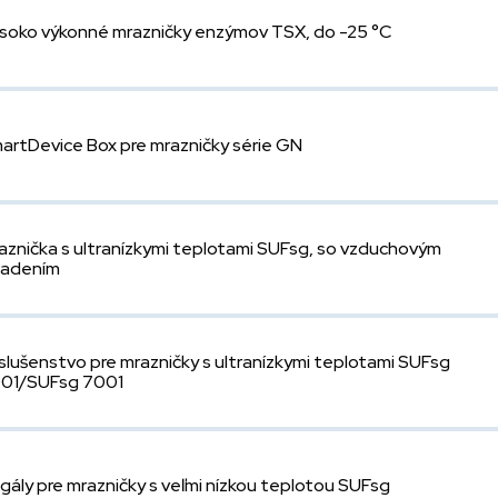
soko výkonné mrazničky enzýmov TSX, do -25 °C
artDevice Box pre mrazničky série GN
aznička s ultranízkymi teplotami SUFsg, so vzduchovým
ladením
íslušenstvo pre mrazničky s ultranízkymi teplotami SUFsg
01/SUFsg 7001
gály pre mrazničky s veľmi nízkou teplotou SUFsg