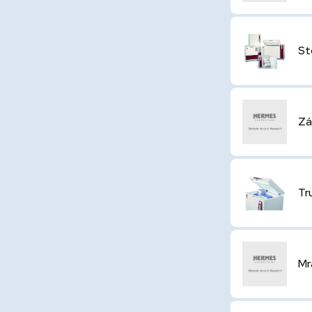
St
Zá
Tr
Mr