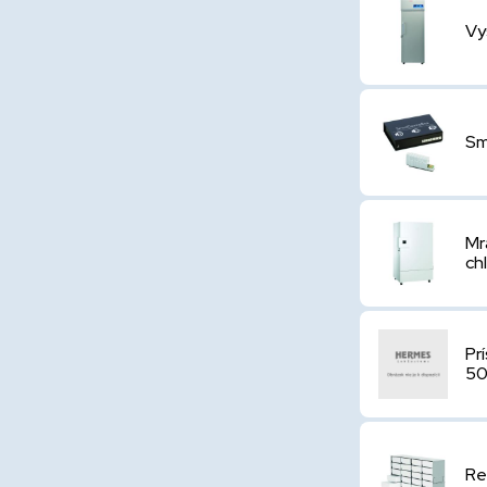
Vy
Sm
Mr
ch
Pr
50
Re