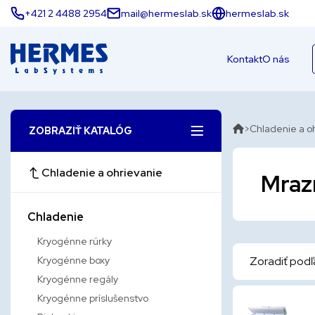
+421 2 4488 2954
mail@hermeslab.sk
hermeslab.sk
Kontakt
O nás
Chladenie a o
ZOBRAZIŤ KATALÓG
Chladenie a ohrievanie
Mrazn
Chladenie
Kryogénne rúrky
Kryogénne boxy
Zoradiť podľ
Kryogénne regály
Kryogénne príslušenstvo