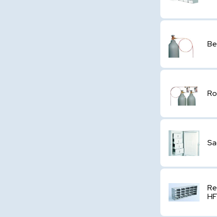
Be
Ro
Sa
Re
HF