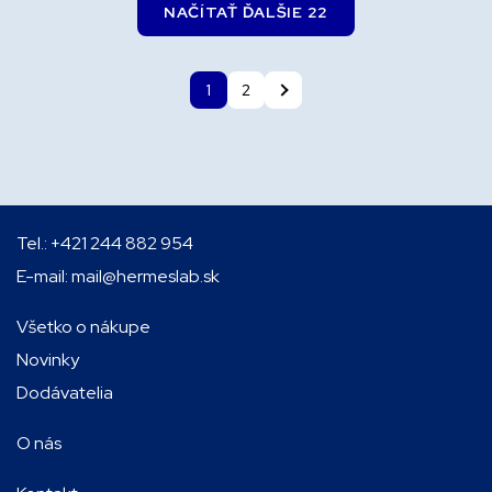
NAČÍTAŤ ĎALŠIE 22
1
2
Tel.:
+421 244 882 954
E-mail:
mail@hermeslab.sk
Všetko o nákupe
Novinky
Dodávatelia
O nás